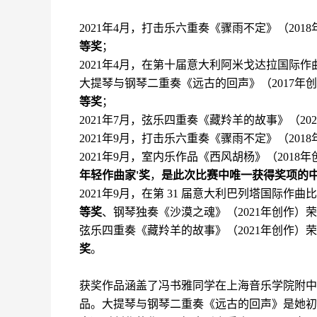
2
021
年
4月，打击乐六重奏《骤雨不定》（2
018
等奖
；
2
021
年
4
月，在第十届意大利阿米戈达拉国际作
大提琴与钢琴二重奏《远古的回声》（
2
017
年创
等奖
；
2021
年
7
月，弦乐四重奏《藏羚羊的故事》（
2
02
2021
年
9月，打击乐六重奏《骤雨不定》（2
018
2021年
9
月，室内乐作品《西风胡杨》（
2
018
年
年轻作曲家'奖
，
是此次比赛中唯一获得奖项的
2021
年
9月，在
第
31 届意大利巴列塔国际作曲
等奖
、钢琴独奏《沙漠之魂》（
2
021
年创作）荣
弦乐四重奏《藏羚羊的故事》（2
021
年创作）荣
奖
。
获奖作品涵盖了冯书雅同学在上海音乐学院附中
品。大提琴与钢琴二重奏《远古的回声》是她初