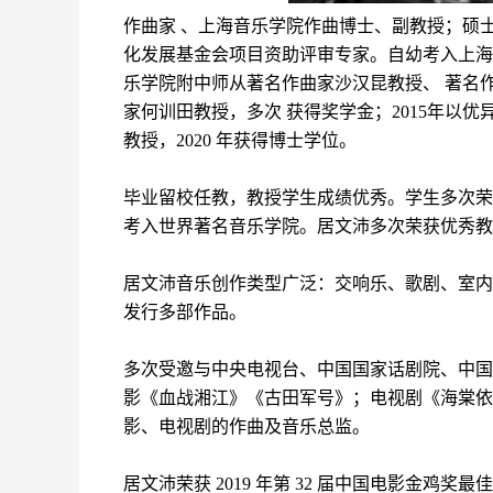
作曲家
、上海音乐学院作曲博士、副教授；硕士
化发展基金会项目资助评审专家。自幼考入上海
乐学院附中师从著名作曲家沙汉昆教授、 著名
家何训
⽥
教授，多次
获得奖学金；2015年以优
教授，
2020 年获得博士学位。
毕业留校任教，教授学生成绩优秀。学生多次荣
考入世界著名音乐学院。居文沛多次荣获优秀教
居文沛音乐创作类型广泛：交响乐、歌剧、室内
发行多部作品。
多次受邀与中央电视台、中国国家话剧院、中国
影《血战湘江》《古田军号》；电视剧《海棠依
影、电视剧的作曲及音乐总监。
居文沛荣获
2019 年第 32 届中国电影金鸡奖最