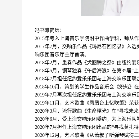
冯书雅简历：
2015年考入上海音乐学院附中作曲学科，师从
2
017
年
7月，交响乐作品《玛尼石回忆录》入选
响乐团音乐厅主厅首演。
2018
年
2月，重奏作品《犬图腾之祭》由纽约爱
2018
年
5月，钢琴独奏《午后海浪》在第
35
届
“
2
018
年
7
月担任纽约爱乐乐团与上海交响乐团联
2
018
年
1
0
月，策划的学生作品音乐会《炽热》在
2
019
年
7
月再次担任纽约爱乐乐团与上海交响乐
2019
年
1
1
月，艺术歌曲《凤凰台上忆吹箫》荣获
2020年3月，流行歌曲《生命曙光》在“寻找
2
020
年
6月，受上海交响乐团委约，为上海乐队
2
020
年
7
月担任上海交响乐团出品的
“寻找莫扎
2020
年
1
2
月，艺术歌曲《从萧叔子听弹琴赋得三