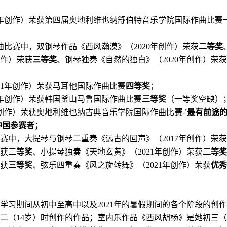
年创作）荣获第四届奥地利维也纳舒伯特音乐学院国际作曲比赛
曲比赛中，双钢琴作品《西风瀚漠》（
2
020
年创作）荣获
二等奖
作）荣获
三等奖
、钢琴独奏《自然的独白》（
2
020
年创作）荣获
1
年创作）荣获马耳他国际作曲比赛
四等奖
；
年创作）荣获韩国釜山马鲁国际作曲比赛
三等奖
（一等奖空缺）
创作）荣获奥地利维也纳古典音乐学院国际作曲比赛-
'
最有前途
中国参赛者；
比赛中
，大提琴与钢琴二重奏《远古的回声》（
2
017
年创作）荣获
获
二等奖
、小提琴独奏《天地玄黄》（
2
021
年创作）荣获
二等奖
获
三等奖
、弦乐四重奏《风之旋转舞》（2
021
年创作）荣获
优秀
学习期间从初中至高中以及
2
021
年的暑假期间的各个阶段的创作
二（
1
4
岁）时创作的作品；室内乐作品《西风胡杨》是她初三（