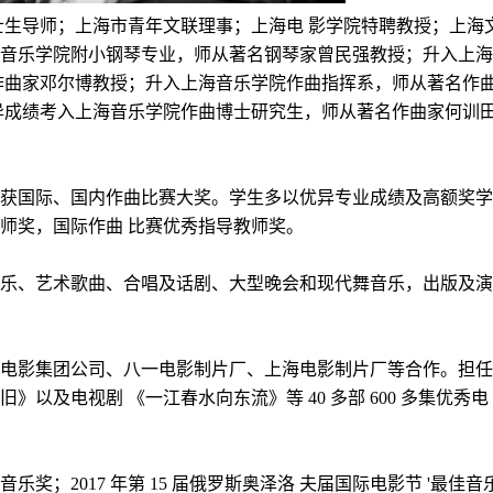
生导师；上海市青年文联理事；上海电 影学院特聘教授；上海
音乐学院附小钢琴专业，师从著名钢琴家曾民强教授；升入上海
作曲家邓尔博教授；升入上海音乐学院作曲指挥系，师从著名作
异成绩考入上海
⾳
乐学院作曲博士研究生，师从著名作曲家何训
获国际、国内作曲比赛大奖。学生多以优异专业成绩及高额奖学
师奖，国际作曲
比赛优秀指导教师奖。
乐、艺术歌曲、合唱及话剧、大型晚会和现代舞音乐，出版及演
电影集团公司、八一电影制片厂、上海电影制片厂等合作。担任
旧》以及电视剧
《一江春水向东流》等 40 多部 600 多集优秀电
佳音乐奖；2017 年第 15 届俄罗斯奥泽洛 夫届国际电影节 '最佳音