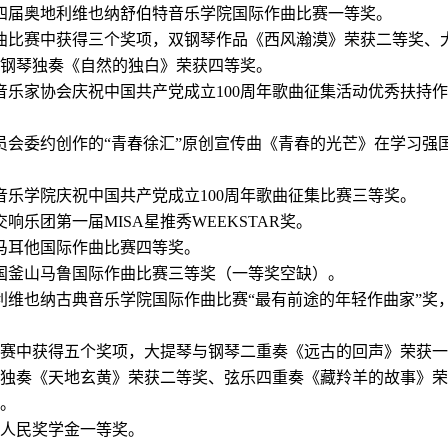
四届奥地利维也纳舒伯特音乐学院国际作曲比赛一等奖。
曲比赛中获得三个奖项，双钢琴作品《西风瀚漠》荣获二等奖、
钢琴独奏《自然的独白》荣获四等奖。
音乐家协会庆祝中国共产党成立
100周年歌曲征集活动优秀扶持
员会委约创作的
“青春徐汇”原创宣传曲《青春的光芒》在学习强
音乐学院庆祝中国共产党成立
100周年歌曲征集比赛三等奖。
响乐团第一届MISA星推秀WEEKSTAR奖。
马耳他国际作曲比赛四等奖。
国釜山马鲁国际作曲比赛三等奖（一等奖空缺）。
利维也纳古典音乐学院国际作曲比赛
“最有前途的年轻作曲家”奖
比赛中
获得五个奖项，大提琴与钢琴二重奏《远古的回声》荣获一
独奏《天地玄黄》荣获二等奖、弦乐四重奏《藏羚羊的故事》荣
。
人民奖学金一等奖。