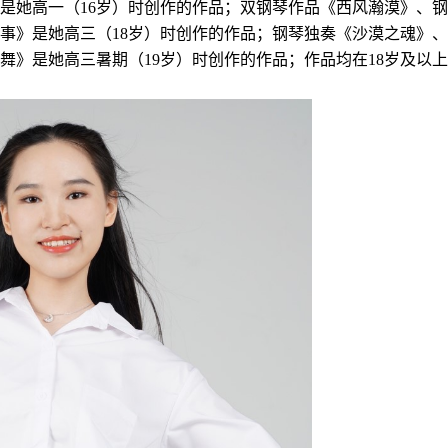
是她高一（
1
6
岁）时创作的作品；双钢琴作品《西风瀚漠》、钢
事》是她高三（
1
8
岁）时创作的作品
；钢琴独奏《沙漠之魂》、
舞》是她高三暑期（
1
9
岁）时创作的作品；作品均在
1
8
岁及以上