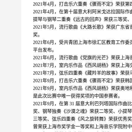
2
021
年
4月，打击乐六重奏《骤雨不定》荣获第
2
021
年
4
月，在第十届意大利阿米戈达拉国际作
提琴与钢琴二重奏《远古的回声》荣获三等奖、
2
021
年
5
月，流行歌曲《大路长歌》荣获广东省
奖。
2
021
年
6
月，受共青团上海市徐汇区教育工作委
平台发布。
2
021
年
6
月，流行歌曲《党旗的光芒》荣获上海
2021年7月，室内乐作品《西风胡杨》荣获上海交
2021
年
7
月，弦乐四重奏《藏羚羊的故事》荣获
2021
年
9月，打击乐六重奏《骤雨不定》荣获韩
2021年
9
月，室内乐作品《西风胡杨》荣获奥地
是此次比赛中唯一获得奖项的中国参赛者。
2021
年
9月，在
第
31 届意大利巴列塔国际作曲
奖、钢琴独奏《沙漠之魂》荣获二等奖、小提琴
三等奖、弦乐四重奏《风之旋转舞》荣获优秀奖
曾荣获上海市奖学金一等奖和上海音乐学院附中