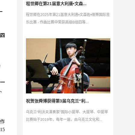
程世卿在第21届意大利唐•文森...
一
程世卿在2025年第21届意大利唐•文森佐•维蒂国际音
乐比赛 - 作曲比赛中荣获高级B组四等...
、
四
；
的
一
、
祝贺张舜博获得第3届乌克兰“利...
乌克兰“利沃夫演奏家”国际小提琴、大提琴、中提琴
比赛始于2019年，每年一届，由乌克兰文化和...
作
1
5