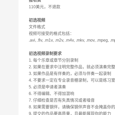
报名费
110
美元，不退款
初选视频
文件格式
视频可接受的格式包括：
.avi, .flv, .m1v, .m2v, .m4v, .mkv, .mov, .mpeg,
初选视频录制要求
1.
每个乐章或章节分别录制
2.
如果在要求中注明完整作品，就必须演奏完
3.
如果作品是有伴奏的，必须与伴奏一起录制
4.
不要求一定在专业录音棚录制，可以是练习
5.
必须是申请者演奏
6
.
不得编辑、不得加混响
7
.
仔细检查是否有失真情况或者噪音
8
.
如果需要钢伴，请确保钢伴声音不会掩盖你
9
.
提交的作品要高质量，且最能展现你的能力