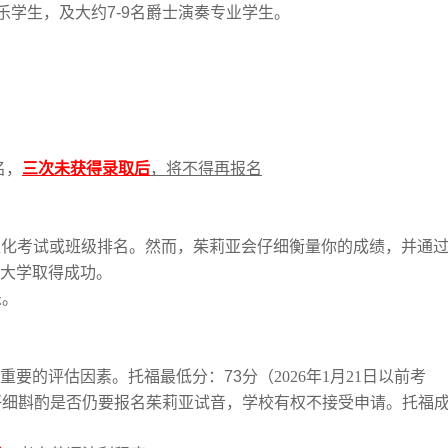
乐学生，及大约
7-9
名爵士演奏专业学生。
名，
三次未获得录取后
，将不得再报名
准化考试或班级排名。然而，茱莉亚会仔细衡量你的成绩，并通
大学取得成功。
乐。
重要的评估因素。托福最低分：
73
分（2026年1月21日以前考
仔细斟酌是否仍要报名茱莉亚试音，学校有权不接受申请。托福