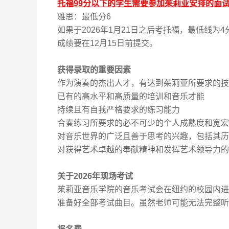
托福
99
分以下的学生需要参加茱莉亚安排的面
雅思：最低分
6
如果于2026年1月21日之后考托福，最低线为4
成绩要在12月15日前提交。
获得录取的重要因素
作为演奏的杰出人才，有达到茱莉亚所要求的技
已有的高水平和高质量的培训和音乐才能
持续且有自我严格要求的练习能力
合奏练习所要求的必不可少的个人成熟度和宽宏
对音乐世界的广泛且善于思考的兴趣，包括其历
对获得艺术卓越的奉献精神和发挥艺术领导力的
关于
2026
年现场考试
茱莉亚音乐学院的音乐考试会在纽约的校园内进
准备好全部考试曲目。虽然老师可能无法完整听