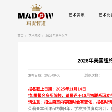
艺术资讯
艺术比
首页
艺术院校
2026年秋季入学
2026年美国
浏览次数：
发布日期：
2025-09-08
报名截止日期：
20
25
年
11
月
14
日
*
如果报名多所院校，请最迟于
10
月初联系玛麦
请注意：招生简章内容随时会有变化，报名时请
茱莉亚本科课程为期
4
年，学校提供演奏培训，