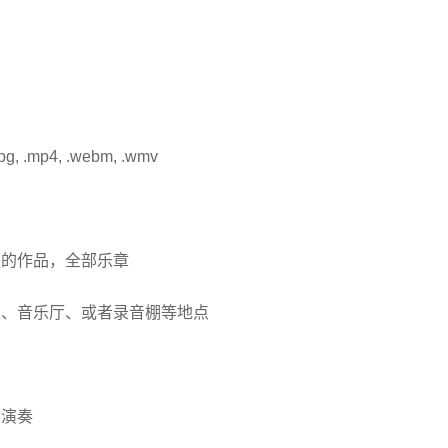
 .mpg, .mp4, .webm, .wmv
整的作品，全部乐章
室、音乐厅、或者录音棚等地点
的演奏