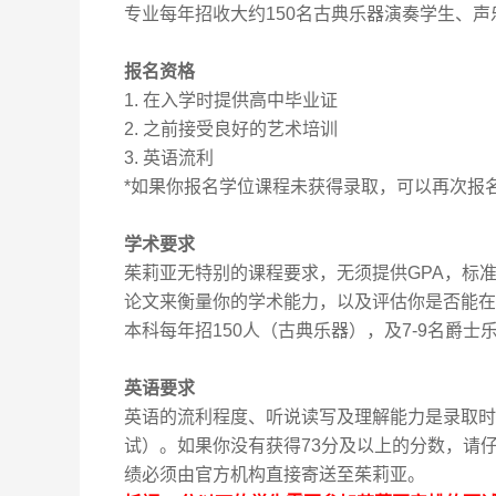
专业每年招收大约
150
名古典乐器演奏学生、声
报名资格
1.
在入学时提供高中毕业证
2.
之前接受良好的艺术培训
3.
英语流利
*
如果你报名学位课程未获得录取，可以再次报
学术要求
茱莉亚无特别的课程要求，无须提供
GPA
，标
论文来衡量你的学术能力，以及评估你是否能在
本科每年招
150
人（古典乐器），及
7-9
名爵士
英语要求
英语的流利程度、听说读写及理解能力是录取时
试）。如果你没有获得
73
分及以上的分数，请
绩必须由官方机构直接寄送至茱莉亚。