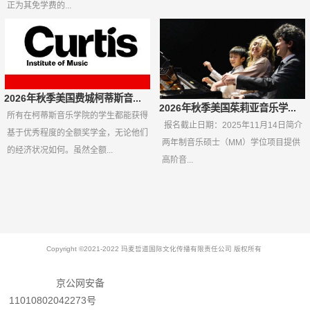
正为其免学费的...
2026年秋季美国费城柯蒂斯音...
2026年秋季美国茱莉亚音乐学...
所有在柯蒂斯音乐学院的学生都能获得
报名截止日期：2025年11月14日简介
基于优秀程度的全额奖学金，无论他们
两年制音乐硕士（MM）学位项目提供
的经济状况如何。虽然全额...
高阶音...
Copyright ©2021-2022 玛麦哲道国际文化传播有限责任公司 版权所有
京公网安备
11010802042273号