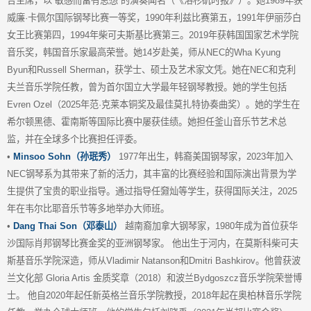
合主席，以“敏感而富有思想”的演奏闻名（《洛杉矶时报》）。她1989年获
威廉·卡佩尔国际钢琴比赛一等奖，1990年利兹比赛第五，1991年伊丽莎白
女王比赛第四，1994年柴可夫斯基比赛第三。2019年获韩国国家艺术学院
音乐奖，韩国音乐家最高荣誉。她14岁赴美，师从NEC的Wha Kyung
Byun和Russell Sherman，获学士、硕士及艺术家文凭。她在NEC和克利
夫兰音乐学院任教，曾为首尔国立大学最年轻钢琴教授。她的学生包括
Evren Ozel（2025年范·克莱本铜奖及最佳莫扎特协奏曲奖）。她的学生在
希尔顿黑德、霍南斯等国际比赛中屡获佳绩。她担任釜山音乐节艺术总
监，并在全球多个比赛担任评委。
•
Minsoo Sohn（孙珉秀）
1977年出生，韩裔美国钢琴家，2023年加入
NEC钢琴系为其带来了新的活力，其丰富的比赛经验和国际演出背景为学
生提供了宝贵的职业指导。通过指导任奫灿等学生，获得国际关注，2025
年在韦尔比耶音乐节等多地举办大师班。
•
Dang Thai Son（邓泰山）
越南裔加拿大钢琴家，1980年成为首位获华
沙国际肖邦钢琴比赛金奖的亚洲钢琴家。 他出生于河内，在莫斯科柴可夫
斯基音乐学院深造，师从Vladimir Natanson和Dmitri Bashkirov。他曾获波
兰文化部 Gloria Artis 金质奖章（2018）和波兰Bydgoszcz音乐学院荣誉博
士。 他自2020年起任新英格兰音乐学院教授，2018年起在奥柏林音乐学院