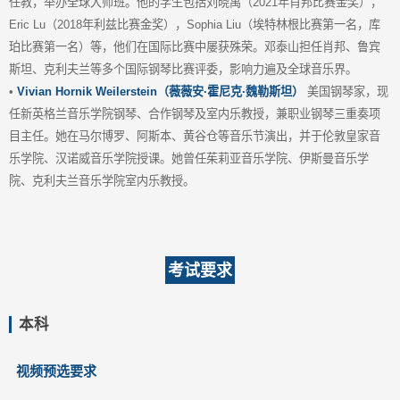
任教，举办全球大师班。他的学生包括刘晓禹（2021年肖邦比赛金奖），
Eric Lu（2018年利兹比赛金奖），Sophia Liu（埃特林根比赛第一名，库
珀比赛第一名）等，他们在国际比赛中屡获殊荣。邓泰山担任肖邦、鲁宾
斯坦、克利夫兰等多个国际钢琴比赛评委，影响力遍及全球音乐界。
•
Vivian Hornik Weilerstein（薇薇安·霍尼克·魏勒斯坦）
美国钢琴家，现
任新英格兰音乐学院钢琴、合作钢琴及室内乐教授，兼职业钢琴三重奏项
目主任。她在马尔博罗、阿斯本、黄谷仓等音乐节演出，并于伦敦皇家音
乐学院、汉诺威音乐学院授课。她曾任茱莉亚音乐学院、伊斯曼音乐学
院、克利夫兰音乐学院室内乐教授。
考试要求
本科
视频预选要求