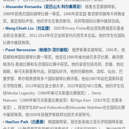
•
Alexander Korsantia（亚历山大·科尔桑蒂亚）
格鲁吉亚裔钢琴家，
1988年获悉尼国际钢琴比赛一等奖，1995年获亚瑟·鲁宾斯坦钢琴大师赛金
奖，奠定国际声誉。他的学生在鲁宾斯坦、肖邦等国际比赛中屡获佳绩。
•
Meng-Chieh Liu（刘孟捷）
2002年Avery Fisher职业奖和费城音乐基金
会职业发展奖，2011-2014年任芝加哥室内乐团艺术总监。他的学生在国际
比赛中屡获殊荣。
•
Pavel Nersessian（帕维尔·涅尔谢相）
俄罗斯著名钢琴家。1991年，他
获都柏林国际钢琴比赛一等奖。他还在1985年维也纳贝多芬比赛、桑坦德
帕洛玛·奥谢比赛和东京国际比赛中获奖。他的录音包括肖邦、舒曼、勃拉
姆斯、柴可夫斯基等作品，获国际好评。他担任都柏林、滨松、仙台、巴
塞罗那、希尔顿黑德等多个国际钢琴比赛评委。他自1987年起在莫斯科音
乐学院任教，2013年起在波士顿大学，2022年起在NEC任教。他的学生包
括Nikolai Lugansky（1994年柴可夫斯基比赛银奖）、Denis
Matsuev（1998年柴可夫斯基比赛金奖）和Olga Kern（2001年范·克莱本
金奖）。其他学生如Pavel Kolesnikov和Alexander Malofeev也在国际比赛
中屡获殊荣。他2005年获俄罗斯联邦功勋艺术家称号。
•
HaeSun Paik（白惠善）
韩国钢琴家，现任新英格兰音乐学院钢琴系联