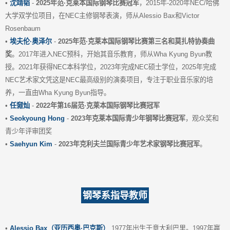
•
沈靖韬
-
2025年范·克莱本国际钢琴比赛冠军
，2015年-2020年NEC/哈佛
大学双学位项目，在NEC主修钢琴表演，师从Alessio Bax和Victor
Rosenbaum
•
埃夫伦·奥泽尔
-
2025年范·克莱本国际钢琴比赛第三名和莫扎特协奏曲
奖
。2017年进入NEC预科，开始其音乐教育，师从Wha Kyung Byun教
授。2021年获得NEC本科学位，2023年完成NEC硕士学位，2025年完成
NEC艺术家文凭这是NEC最高级别的演奏项目，专注于职业音乐家的培
养，一直由Wha Kyung Byun指导。
•
任奫灿
-
2022年第16届范·克莱本国际钢琴比赛冠军
•
Seokyoung Hong
-
2023年克莱本国际青少年钢琴比赛冠军
，观众奖和
青少年评审团奖
•
Saehyun Kim
-
2023年克利夫兰国际青少年艺术家钢琴比赛冠军
。
钢琴系指导教师
•
Alessio Bax（亚历西奥·巴克斯）
1977年出生于意大利巴里。1997年赢