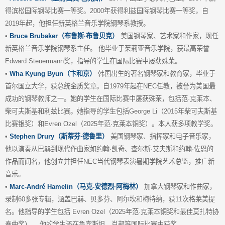
得滨松国际钢琴比赛一等奖。2000年获得利兹国际钢琴比赛一等奖，自
2019年起，他担任新英格兰音乐学院钢琴系教授。
•
Bruce Brubaker（布鲁斯·布鲁贝克）
美国钢琴家、艺术家和作家，现任
新英格兰音乐学院钢琴系主任。 他毕业于茱莉亚音乐学院，获最高荣誉
Edward Steuermann奖，指导的学生在国际比赛中屡获殊荣。
•
Wha Kyung Byun（卞和京）
韩国出生的著名钢琴家和教育家，毕业于
首尔国立大学，获总统金质奖章。自1979年起在NEC任教，被誉为美国最
成功的钢琴教师之一。她的学生在国际比赛中屡获殊荣，包括范·克莱本、
柴可夫斯基和利兹比赛。她指导的学生包括George Li（2015年柴可夫斯基
比赛银奖）和Evren Ozel（2025年范·克莱本铜奖）。本人获多项教学奖。
•
Stephen Drury（斯蒂芬·德鲁里）
美国钢琴家、指挥家和电子音乐家，
他以演奏从巴赫到现代作曲家如约翰·凯奇、查尔斯·艾夫斯和约翰·佐恩的
作品而闻名，他创立并担任NEC当代钢琴表演暑期学院艺术总监，推广新
音乐。
•
Marc-André Hamelin（马克-安德烈·阿梅林）
加拿大钢琴家和作曲家，
录制60多张专辑，涵盖巴赫、贝多芬、阿尔坎和梅特纳，获11次格莱美提
名。他指导的学生包括 Evren Ozel（2025年范·克莱本铜奖和最佳莫扎特协
奏曲奖）。 他的学生还在鲁宾斯坦、肖邦等国际比赛中获奖。