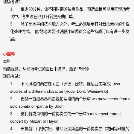
现场考试：
1.
至少
50
分钟，含不同时期的独奏作品，预选曲目可以用在现场考
试中。考生须在
2
月
1
日前提交曲目单。
2.
除了高水平的技术能力之外，考生必须展示其对音乐素材的个性
化处理方式。
他
/
她必须能够说服评审委员会这些特质可以有进一步发
展。
小提琴
本科
预选视频：从现场考试的曲目中选择，最多
15
分钟
现场考试：
1.
不同风格的两首练习曲（罗德，唐特，维尼亚夫斯基）
two
studies of a different character (Rode, Dont, Wieniawski)
2.
巴赫一首独奏奏鸣曲或帕蒂塔的两个乐章
two movements from a
solo sonata or -partita by Bach
3.
莫扎特或海顿的一首协奏曲的一个乐章
a movement from a
concert by Mozart or Haydn
4.
布鲁赫、门德尔松、维尼亚夫斯基的一首协奏曲（或同等难度的