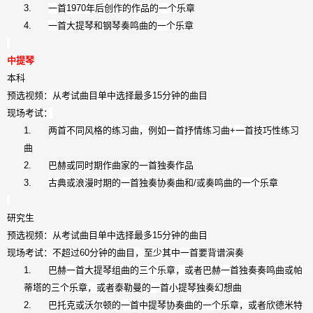
3.
一首
1970
年后创作的作品的一个乐章
4.
一首大提琴和钢琴奏鸣曲的一个乐章
中提琴
本科
预选视频：从考试曲目单中选择最多
15
分钟的曲目
现场考试：
1.
两首不同风格的练习曲，例如一首抒情练习曲
+
一首技巧性练习
曲
2.
巴赫或同时期作曲家的一首独奏作品
3.
古典或浪漫时期的一首独奏协奏曲和
/
或奏鸣曲的一个乐章
研究生
预选视频：从考试曲目单中选择最多
15
分钟的曲目
现场考试：不超过
60
分钟的曲目，至少其中一首要背谱演奏
1.
巴赫一首大提琴组曲的三个乐章，或者巴赫一首独奏奏鸣曲或帕
蒂塔的三个乐章，或者泰勒曼的一首小提琴独奏幻想曲
2.
巴托克或沃尔顿的一首中提琴协奏曲的一个乐章，或者欣德米特