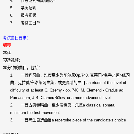
4.
雅思或托福成绩报告
5.
学历证明
6.
报考视频
7.
考试曲目单
考试曲目要求：
钢琴
本科
预选视频：
30
分钟的曲目，包括：
1.
一首练习曲，难度至少为车尔尼
Op.740,
克莱门
<
名手之道
>
练习
曲，克拉莫
/
布洛练习曲集，或更高阶的曲目
an etude of the level of
difficulty of at least C. Czerny - op. 740, M. Clementi - Gradus ad
Parnassum, J.B. Cramer/Bülow, or a more advanced level
2.
一首古典奏鸣曲，至少演奏第一乐章
a classical sonata,
minimum the first movement
3.
一首考生自选曲目
a repertoire piece of the candidate's choice