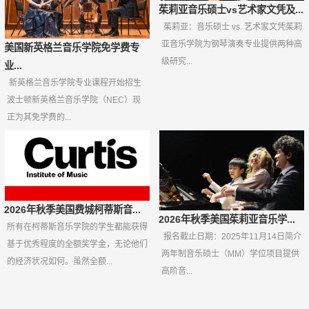
茱莉亚音乐硕士vs艺术家文凭及...
茱莉亚：音乐硕士 vs. 艺术家文凭茱莉
亚音乐学院为钢琴演奏专业提供两种高
美国新英格兰音乐学院免学费专
级研究...
业...
新英格兰音乐学院专业课程开始招生
波士顿新英格兰音乐学院（NEC）现
正为其免学费的...
2026年秋季美国费城柯蒂斯音...
2026年秋季美国茱莉亚音乐学...
所有在柯蒂斯音乐学院的学生都能获得
报名截止日期：2025年11月14日简介
基于优秀程度的全额奖学金，无论他们
两年制音乐硕士（MM）学位项目提供
的经济状况如何。虽然全额...
高阶音...