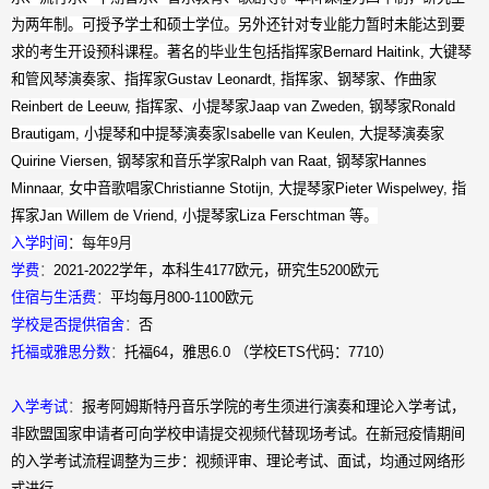
为两年制。可授予学士和硕士学位。另外还针对专业能力暂时未能达到要
求的考生开设预科课程。著名的毕业生包括指挥家
Bernard Haitink,
大键琴
和管风琴演奏家、指挥家
Gustav Leonardt,
指挥家、钢琴家、作曲家
Reinbert de Leeuw,
指挥家、小提琴家
Jaap van Zweden,
钢琴家
Ronald
Brautigam,
小提琴和中提琴演奏家
Isabelle van Keulen,
大提琴演奏家
Quirine Viersen,
钢琴家和音乐学家
Ralph van Raat,
钢琴家
Hannes
Minnaar,
女中音歌唱家
Christianne Stotijn,
大提琴家
Pieter Wispelwey,
指
挥家
Jan Willem de Vriend,
小提琴家
Liza Ferschtman
等。
入学时间
：每年
9
月
学费
：
2021-2022
学年，本科生
4177
欧元，研究生
5200
欧元
住宿与生活费
：
平均每月
800-1100
欧元
学校是否提供宿舍
：
否
托福或雅思分数
：
托福
64
，雅思
6.0
（学校
ETS
代码：
7710
）
入学考试
：
报考阿姆斯特丹音乐学院的考生须进行演奏和理论入学考试，
非欧盟国家申请者可向学校申请提交视频代替现场考试。在新冠疫情期间
的入学考试流程调整为三步：视频评审、理论考试、面试，均通过网络形
式进行。