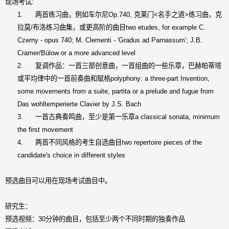
现场考试
:
1.
两首练习曲，例如车尔尼
Op.740,
克莱门
<
名手之道
>
练习曲，克
拉莫
/
布洛练习曲集，或更高阶的曲目
two etudes, for example C.
Czerny - opus 740; M. Clementi - 'Gradus ad Parnassum'; J.B.
Cramer/Bülow or a more advanced level
2.
复调作品：一首三部创意曲，一首组曲的一些乐章，巴赫帕蒂塔
或平均律中的一首前奏曲和赋格
polyphony: a three-part Invention,
some movements from a suite, partita or a prelude and fugue from
Das wohltemperierte Clavier by J.S. Bach
3.
一首古典奏鸣曲，至少是第一乐章
a classical sonata, minimum
the first movement
4.
两首不同风格的考生自选曲目
two repertoire pieces of the
candidate's choice in different styles
预选曲目可以用在现场考试曲目中。
研究生：
预选视频：
30
分钟的曲目，包括至少两个不同时期的独奏作品