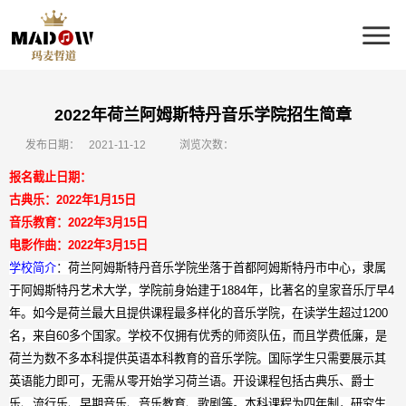
2022年荷兰阿姆斯特丹音乐学院招生简章
发布日期：
2021-11-12
浏览次数：
报名截止日期：
古典乐：
2022
年
1
月
15
日
音乐教育：
2022
年
3
月
15
日
电影作曲：
2022
年
3
月
15
日
学校简介
：
荷兰阿姆斯特丹音乐学院坐落于首都阿姆斯特丹市中心，隶属
于阿姆斯特丹艺术大学，学院前身始建于
1884
年，比著名的皇家音乐厅早
4
年。如今是荷兰最大且提供课程最多样化的音乐学院，在读学生超过
1200
名，来自
60
多个国家。学校不仅拥有优秀的师资队伍，而且学费低廉，是
荷兰为数不多本科提供英语本科教育的音乐学院。国际学生只需要展示其
英语能力即可，无需从零开始学习荷兰语。开设课程包括古典乐、爵士
乐、流行乐、早期音乐、音乐教育、歌剧等。本科课程为四年制，研究生