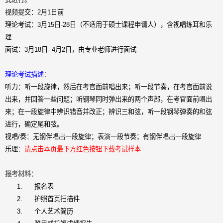
视频提交：
2
月
1
日前
理论考试：
3
月
15
日
-28
日（不适用于硕士课程申请人），含视唱练耳和乐
理
面试：
3
月
18
日
- 4
月
2
日，由专业老师进行面试
理论考试描述
：
听力：听一段旋律，然后在考官面前唱出来；听一段节奏，在考官面前说
出来，并回答一些问题；听钢琴同时弹出来的两个声部，在考官面前唱出
来；在一段旋律中辨识错音并改正；辨识三和弦，听一段钢琴弹奏的和弦
进行，确定尾和弦。
视唱
/
奏：无钢伴唱出一段旋律；表演一段节奏；有钢伴唱出一段旋律
乐理
：
请点击本页最下方红色按钮下载考试样本
报考材料：
1.
报名表
2.
护照首页扫描件
3.
个人艺术简历