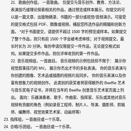
21. 歌曲创作组， 一首歌曲。 仅提交与音乐创作、教育、方法论、
表演技巧或理论探索相关的作品，通过预览或样本展示。你提交的可
以是一篇文章、出版物摘录、书籍的一部分或视觉/音频演示。可接受
的提交格式包括 PDF、图像或视频，捕捉您所选作品的精髓和创新方
面。 *对于书面提交，请提供不超过 1500 字的预览或样本。如果提交
了整个作品，则只有前 1500 个字会被考虑审核；对于视频提交，最
长时长为 20 分钟。每份申请仅限提交一件作品，无论提交格式如
何。如果提交多件作品，则仅评审收到的第一件作品。
22. 音乐视频组，一首曲目。 音乐视频的示例包括但不限于： 展示你
视觉叙事技巧的 MV。 展示你杰出才华的多轨表演。 你的音乐表演与
你创建的图像、艺术品或插图的视频片段同步。 你的音乐表演以及你
富有想象力的视频创作。 此类别的获奖者将获得额外的 Beeffie 艺术
与音乐奖电子证书，并将在当年的 Beeffie 创意音乐艺术家页面上列
出。 面向：乐器演奏者、歌手、作曲家、指挥家、乐队或其他对音乐
视频有贡献的角色（例如录音工程师、制片人、导演、摄影师、剪辑
师、编舞师、视觉效果艺术家、动画师等）
23. 指挥组，一首曲目或一个乐章。
24. 合唱/乐团组， 一首曲目或一个乐章。