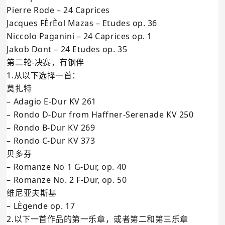
Pierre Rode – 24 Caprices
Jacques FÈrÈol Mazas – Etudes op. 36
Niccolo Paganini – 24 Caprices op. 1
Jakob Dont – 24 Etudes op. 35
第二轮-决赛，有钢伴
1.从以下选择一首：
莫扎特
– Adagio E-Dur KV 261
– Rondo D-Dur from Haffner-Serenade KV 250
– Rondo B-Dur KV 269
– Rondo C-Dur KV 373
贝多芬
– Romanze No 1 G-Dur, op. 40
– Romanze No. 2 F-Dur, op. 50
维尼亚夫斯基
– LÈgende op. 17
2.以下一首作品的第一乐章，或者第二和第三乐章