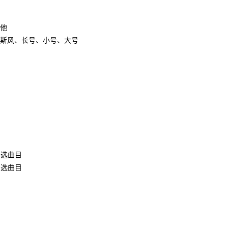
他
斯风、长号、小号、大号
自选曲目
自选曲目
目
目
目