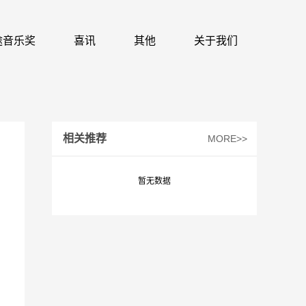
 识途音乐奖
喜讯
其他
关于我们
相关推荐
MORE>>
暂无数据