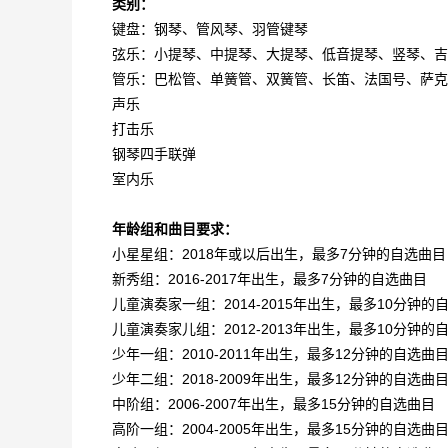
类别：
键盘：钢琴、管风琴、羽管键琴
弦乐：小提琴、中提琴、大提琴、低音提琴、竖琴、吉
管乐：巴松管、单簧管、双簧管、长笛、法国号、萨克
声乐
打击乐
钢琴四手联弹
室内乐
年龄组和曲目要求：
小星星组：2018年或以后出生，最多7分钟的自选曲目
新秀组：2016-2017年出生，最多7分钟的自选曲目
儿童演奏家一组：2014-2015年出生，最多10分钟的
儿童演奏家儿组：2012-2013年出生，最多10分钟的
少年一组：2010-2011年出生，最多12分钟的自选曲
少年二组：2018-2009年出生，最多12分钟的自选曲
中阶组：2006-2007年出生，最多15分钟的自选曲目
高阶一组：2004-2005年出生，最多15分钟的自选曲