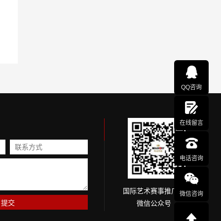
QQ咨询
在线留言
电话咨询
国际艺术赛事推广网
微信咨询
微信公众号