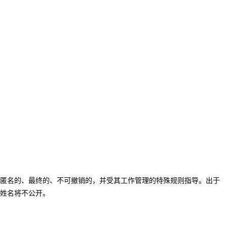
目
目
目
匿名的、最终的、不可撤销的，并受其工作管理的特殊规则指导。出于
姓名将不公开。