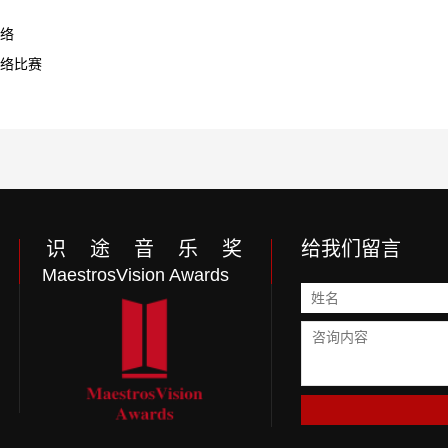
网络
网络比赛
识 途 音 乐 奖
给我们留言
MaestrosVision Awards