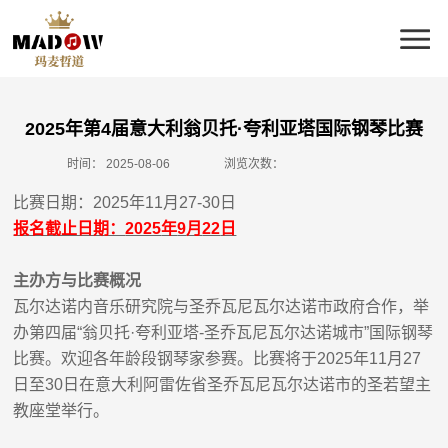
2025年第4届意大利翁贝托·夸利亚塔国际钢琴比赛
时间：
2025-08-06
浏览次数：
比赛日期：
2025
年
11
月
27
-
30
日
报名截止日期：
2025
年
9
月
22
日
主办方与比赛概况
瓦尔达诺内音乐研究院与圣乔瓦尼瓦尔达诺市政府合作，举
办第四届
“
翁贝托
·
夸利亚塔
-
圣乔瓦尼瓦尔达诺城市
”
国际钢琴
比赛。欢迎各年龄段钢琴家参赛。比赛将于
2025
年
11
月
27
日至
30
日在意大利阿雷佐省圣乔瓦尼瓦尔达诺市的圣若望主
教座堂举行。