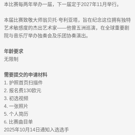
本比赛每两年举办一届，下一届定于
2027
年
11
月举行。
本届比赛致敬大师翁贝托
·
夸利亚塔，旨在纪念这位拥有独特
艺术敏感度的杰出艺术家
——
他曾五洲巡演，在全球重要剧
院与音乐厅举办独奏会及乐团协奏演出。
年龄要求
无限制
需要提交的申请材料
1.
护照首页扫描件
2.
报名费
130
欧元
3.
初选视频
4.
一张照片
5.
个人简历
6.
比赛曲目单
2025
年
10
月
14
日通知入选选手