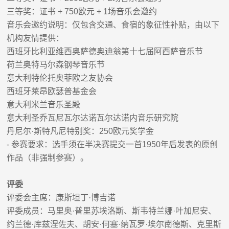
三等奖：证书
+ 750
欧元
+ 1
场音乐会邀约
音乐会邀约说明：仅包含交通、食宿的象征性补贴，由以下
机构友情提供：
西班牙比利亚维西奥萨德奥迪翁第十七届阿西萨音乐节
荷兰奥特马尔森钢琴音乐节
意大利特伦托奥菲欧之友协会
西班牙莱昂欧瑟普基金会
意大利米兰音乐圣殿
意大利圣乔瓦尼瓦尔达诺瓦尔达诺内音乐研究院
丹尼尔
·
斯特凡尼特别奖：
250
欧元奖学金
-
参赛要求：选手须在半决赛提交一首
1950
年后发表的原创
作品（非强制参赛）。
评委
评委会主席：康斯坦丁
·
博吉诺
评委成员：马里奥
·
普里苏埃洛斯、斯韦特兰娜
·
叶加尼安、
约兰德
·
库兹涅佐夫、胡安
·
何塞
·
纳瓦罗
·
埃尔南德斯、克里斯