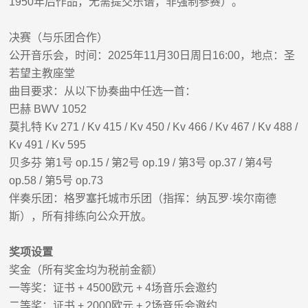
1950
年后作品，无需提交乐谱，非强制参赛）。
决赛（与乐团合作）
公开音乐会，时间：
2025
年
11
月
30
日周日
16:00
，地点：圣
若望主教座堂
曲目要求：从以下协奏曲中任选一首：
巴赫
BWV 1052
莫扎特
Kv 271 / Kv 415 / Kv 450 / Kv 466 / Kv 467 / Kv 488 /
Kv 491 / Kv 595
贝多芬
第
1
号
op.15 /
第
2
号
op.19 /
第
3
号
op.37 /
第
4
号
op.58 /
第
5
号
op.73
伴奏乐团
：格罗塞托城市乐团（指挥：纳瓦罗
·
埃尔南德
斯），所有排练向公众开放。
奖项设置
奖金（所有奖金均为税前金额）
一等奖：证书
+ 4500
欧元
+ 4
场音乐会邀约
二等奖：证书
+ 2000
欧元
+ 2
场音乐会邀约