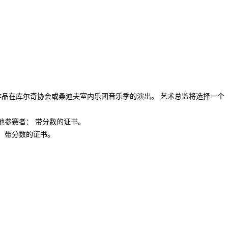
、证书和获奖作品在库尔奇协会或桑迪夫室内乐团音乐季的演出。 艺术总监将选择一个
他参赛者： 带分数的证书。
者： 带分数的证书。