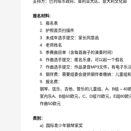
支持方：巴列塔市政府、普利亚大区、意大利文化部
报名材料:
1.
报名表
2.
护照首页扫描件
3.
未成年选手提交：家长同意函
4.
老师姓名
5.
参赛曲目单（含每首曲子的演奏时间）
6.
作曲选手提交：匿名乐谱，可以起一个假名
7.
作曲选手提交：作品录音MP3文件，有电子乐
8.
钢伴费：需要组委会提供钢伴者缴纳：儿童组和A
9.
报名费：
钢琴、弦乐、吉他、管乐的儿童组、A、B组 – 40欧
室内乐A、B组60欧元，C、D组70欧元，E组80欧
作曲50欧元
类别：
a)
国际青少年钢琴家奖