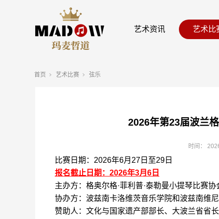
艺术资讯
艺术比
首页
艺术比赛
弦乐
2026年第23届波
时间：
202
比赛日期：
2026
年
6
月
27
日至
29
日
报名截止日期：
2026
年
3
月
6
日
主办方：格奥尔格
·
菲利普
·
泰勒曼小提琴比赛协
协办方：波兹南卡洛维茨音乐学院和波兹南维尼
赞助人：文化与国家遗产部部长、大波兰省省长