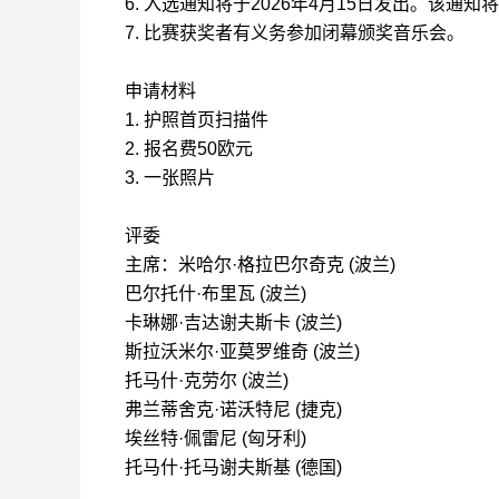
6.
入选通知将于
2026
年
4
月
15
日发出。该通知将
7.
比赛获奖者有义务参加
闭幕
颁奖音乐会。
申请材料
1.
护照首页扫描件
2.
报名费
50
欧元
3.
一张照片
评委
主席：米哈尔
·
格拉巴尔奇克
(
波兰
)
巴尔托什
·
布里瓦
(
波兰
)
卡琳娜
·
吉达谢夫斯卡
(
波兰
)
斯拉沃米尔
·
亚莫罗维奇
(
波兰
)
托马什
·
克劳尔
(
波兰
)
弗兰蒂舍克
·
诺沃特尼
(
捷克
)
埃丝特
·
佩雷尼
(
匈牙利
)
托马什
·
托马谢夫斯基
(
德国
)