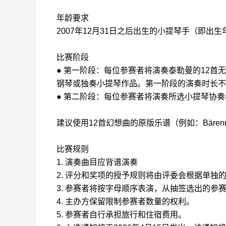
年龄要求
2007
年
12
月
31
日之后出生的小提琴手
（即出生
比赛阶段
●
第一阶段：每位参赛者将演奏泰勒曼的
12
首无
钢琴或独奏小提琴作品。第一阶段的
演奏
时长不
●
第二阶段：每位参赛者将演奏所选小提琴协奏
建议使用
12
首幻想曲的原版乐谱（例如：
Bärenr
比赛规则
1.
演奏曲目应
背谱
演奏
2.
评分和奖项的授予规则将由评委会根据单独
3.
参赛者将按字母顺序表演，从抽签选出的参
4.
主办方保留限制参赛者数量的权利。
5.
参赛者自行承担旅行和住宿费用。