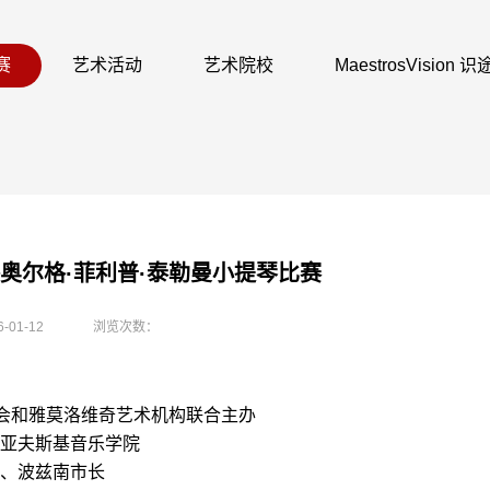
赛
艺术活动
艺术院校
MaestrosVision
兰格奥尔格·菲利普·泰勒曼小提琴比赛
6-01-12
浏览次数：
会和雅莫洛维奇艺术机构联合主办
亚夫斯基音乐学院
、波兹南市长