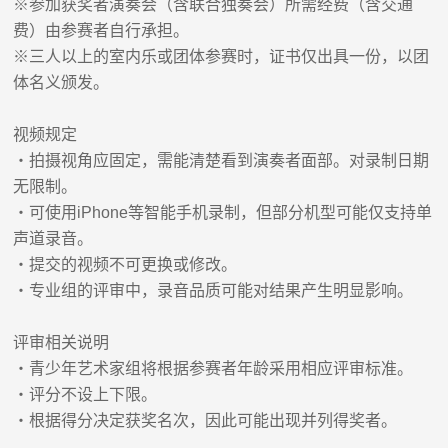
※参加获奖者演奏会（含联合独奏会）所需经费（含交通
费）由参赛者自行承担。
※三人以上的室内乐或团体参赛时，证书仅出具一份，以团
体名义颁发。
视频规定
・拍摄视角应固定，需能清楚看到演奏者面部。对录制日期
无限制。
・可使用iPhone等智能手机录制，但部分机型可能仅支持单
声道录音。
・提交的视频不可更换或修改。
・专业组的评审中，录音品质可能对结果产生明显影响。
评审相关说明
・青少年艺术家组将根据参赛者年龄采用相应评审标准。
・评分不设上下限。
・根据得分决定获奖名次，因此可能出现并列得奖者。