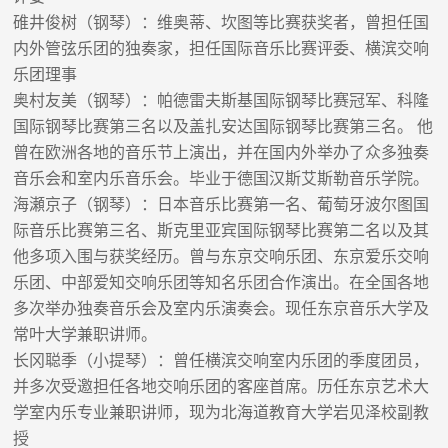
碓井俊树（钢琴）：维奥蒂、坎图等比赛获奖者，曾担任国
内外管弦乐团的独奏家，担任国际音乐比赛评委、横滨交响
乐团理事
奥村友美（钢琴）：帕德雷夫斯基国际钢琴比赛冠军、科隆
国际钢琴比赛第三名以及盖扎安达国际钢琴比赛第三名。 他
曾在欧洲各地的音乐节上演出，并在国内外举办了众多独奏
音乐会和室内乐音乐会。毕业于德国汉斯艾斯勒音乐学院。
海瀬京子（钢琴）：日本音乐比赛第一名、葡萄牙波尔图国
际音乐比赛第三名、斯克里亚宾国际钢琴比赛第二名以及其
他多项入围与获奖经历。曾与东京交响乐团、东京爱乐交响
乐团、中部爱知交响乐团等知名乐团合作演出。在全国各地
多次举办独奏音乐会及室内乐演奏会。现任东京音乐大学及
常叶大学兼职讲师。
长冈聪季（小提琴）：曾任横滨交响室内乐团的季度团员，
并多次受邀担任各地交响乐团的客座首席。历任东京艺术大
学室内乐专业兼职讲师，现为北海道教育大学岩见泽校副教
授