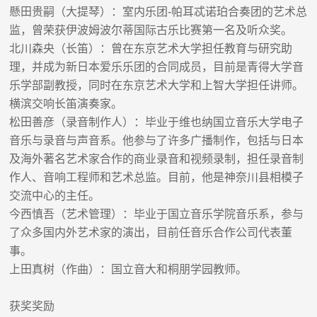
懸田贵嗣（大提琴）：室内乐团-帕耳忒诺珀合奏团的艺术总
监，曾荣获伊波姆波尔蒂国际古乐比赛第一名及听众奖。
北川森央（长笛）：曾在东京艺术大学担任教育与研究助
理，并成为新日本爱乐乐团的合同成员，目前是青得大学音
乐学部副教授，同时在东京艺术大学和上智大学担任讲师。
横滨交响长笛演奏家。
松田善彦（录音制作人）：毕业于维也纳国立音乐大学电子
音乐与录音与声音系。他参与了许多广播制作，包括与日本
及海外著名艺术家合作的商业录音和视频录制，担任录音制
作人、音响工程师和艺术总监。目前，他是神奈川县相模子
交流中心的主任。
今西慎吾（艺术管理）：毕业于国立音乐学院音乐系，参与
了众多国内外艺术家的演出，目前任音乐合作公司代表董
事。
上田真树（作曲）：国立音大和桐朋学园教师。
获奖奖励