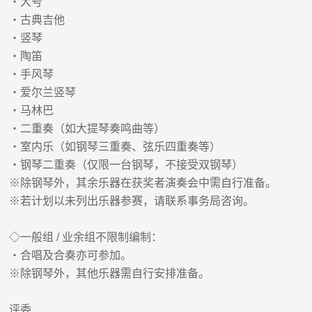
・大号
・古典吉他
・竖琴
・陶笛
・手风琴
・爱尔兰竖琴
・马林巴
・二重奏（如大提琴奏鸣曲等）
・室内乐（如钢琴三重奏、弦乐四重奏等）
・钢琴二重奏（仅限一台钢琴，不接受双钢琴）
※除钢琴外，其余乐器在获奖者演奏会中需自行准备。
※若计划以未列出乐器参赛，请联系事务局咨询。
◇一般组 / 业余组不限制编制：
・合唱及合奏亦可参加。
※除钢琴外，其他乐器需自行安排准备。
评委