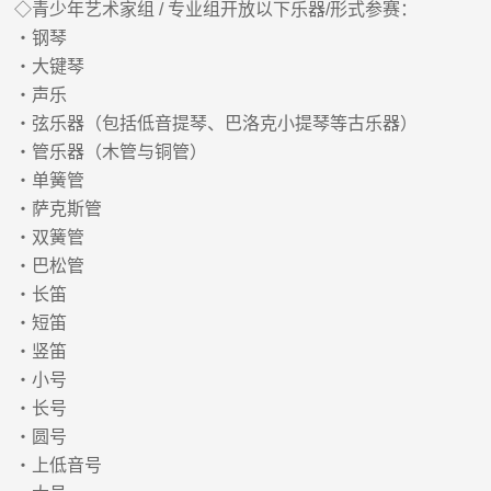
◇青少年艺术家组 / 专业组开放以下乐器/形式参赛：
・钢琴
・大键琴
・声乐
・弦乐器（包括低音提琴、巴洛克小提琴等古乐器）
・管乐器（木管与铜管）
・单簧管
・萨克斯管
・双簧管
・巴松管
・长笛
・短笛
・竖笛
・小号
・长号
・圆号
・上低音号