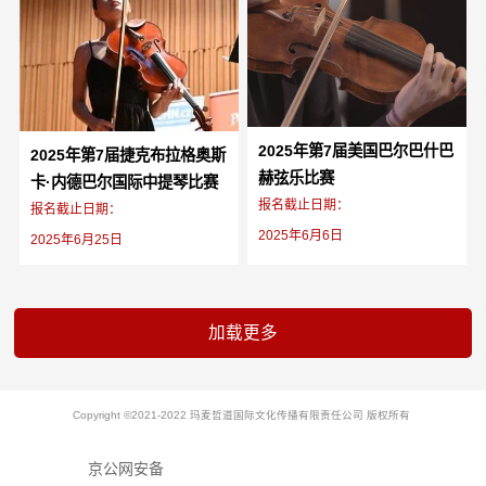
2025年第7届美国巴尔巴什巴
2025年第7届捷克布拉格奥斯
赫弦乐比赛
卡·内德巴尔国际中提琴比赛
报名截止日期：
报名截止日期：
2025年6月6日
2025年6月25日
Copyright ©2021-2022 玛麦哲道国际文化传播有限责任公司 版权所有
京公网安备