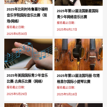
2025年比利时布鲁塞尔福特
2025年第12届法国新星国际
音乐学院国际音乐比赛（现
青少年网络音乐比赛
场/网络）
报名截止日期：
报名截止日期：
2025年6月17日
2025年6月30日
2025年美国国际青少年音乐
2025年第13届法国玛丽·坎塔
比赛-古典乐比赛（网络）
格里尔国际小提琴比赛
报名截止日期：
报名截止日期：
2025年5月29日
2025年5月18日