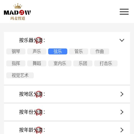
按乐器分类：
钢琴
声乐
弦乐
管乐
作曲
指挥
舞蹈
室内乐
乐团
打击乐
视觉艺术
按地区分类：
按年份分类：
按年龄分类：