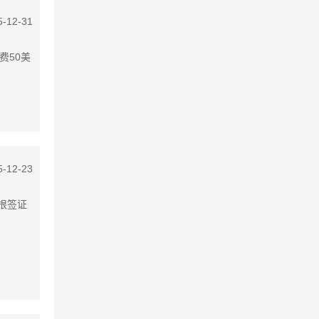
5-12-31
费50美
5-12-23
申根签证