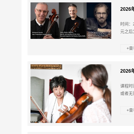
202
时间：2
元之后
+
202
课程时
或者无
+