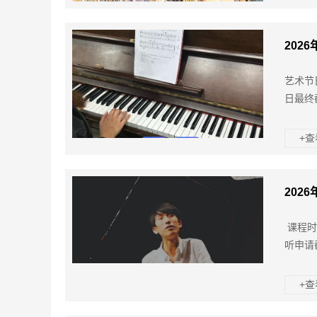
202
艺术节
日最终
+
202
课程时
听申请
+