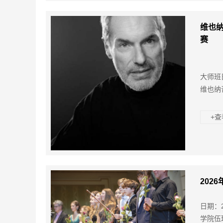
维也纳
赛
大师班
维也纳
+
202
日期：
学院伍