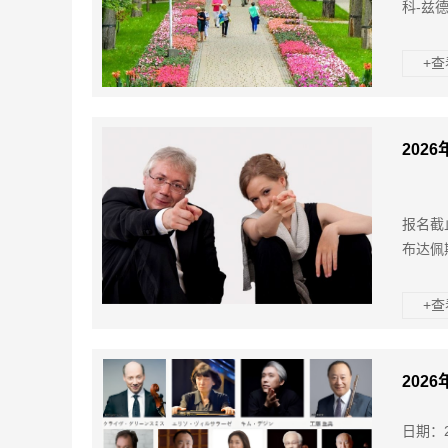
科-兹
+
202
报名截
布达佩
+
202
日期：