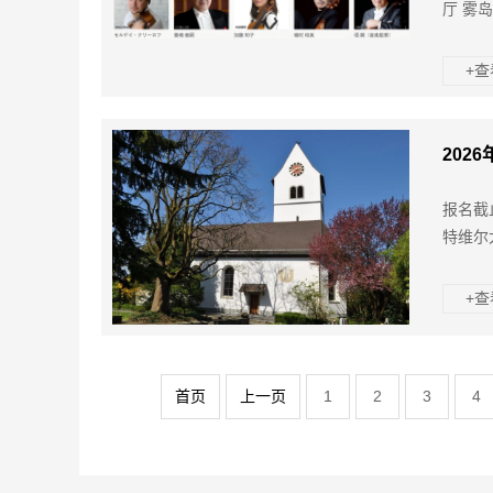
厅 雾岛
+
202
报名截
特维尔
+
首页
上一页
1
2
3
4