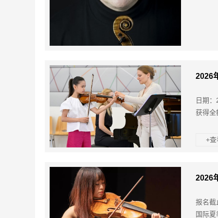
202
日期：
获得全
+
202
报名截
国际夏