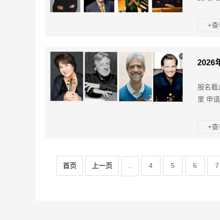
+
202
报名截
里 申
+
首页
上一页
4
5
6
7
...