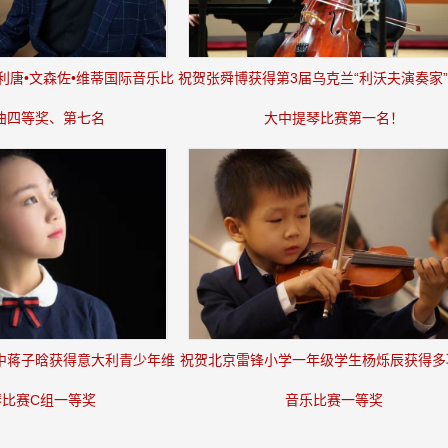
利唐•文森佐•维蒂国际音乐比
祝贺张舜博获得第3届乌克兰“利沃夫演奏家
曲四等奖、第七名
大中提琴比赛第一名！
中蒋子晗获得意大利青少年维
祝贺北京雷锋小学一年级学生杨烁辰获得多
琴比赛C组一等奖
音乐比赛一等奖