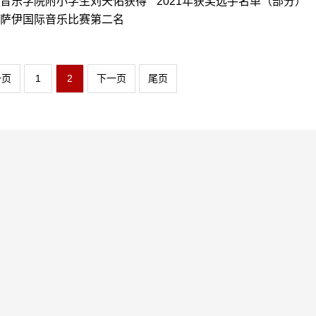
音乐学院附小学生刘天佑获得
2021年获奖选手名单（部分）
萨伊国际音乐比赛第二名
一页
1
2
下一页
尾页