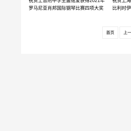
祝贺上音附中学生盖铭爱获得2021年
祝贺上海
罗马尼亚肖邦国际钢琴比赛四项大奖
比利时伊
首页
上