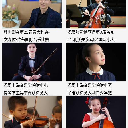
程世卿在第21届意大利唐•
祝贺张舜博获得第3届乌克
文森佐•维蒂国际音乐比赛
兰“利沃夫演奏家”国际小大
中获作曲四等奖、第七名
中提琴比赛第一名！
祝贺上海音乐学院附中小
祝贺上海音乐学院附中蒋
提琴学生吴季潼获得意大
子晗获得意大利青少年维
利巴列塔城比赛特等奖！
罗纳钢琴比赛C组一等奖