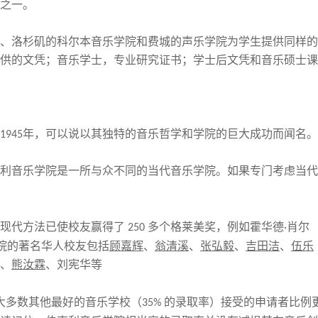
之一。
、洛杉矶的科尔本音乐学院和费城的声乐学院为学生提供同样的
供的文凭；音乐学士，专业研究证书；学士后文凭和音乐硕士课
年
，
可以说以其独特的音乐哲学和学院的
巨大
成功而闻名。
1945
利音乐学院是一所与众不同的当代音乐学院。如果专门考虑当代
现代方法已使校友赢得了
多个格莱美奖，例如霍华德
肖尔
250
·
院的著名
华人
校友包括
顾嘉辉
、
翁清溪
、
张弘毅
、
吉田洁
、
伍乐
、
熊汝霖
、刘宪华等
大多数其他最好的音乐学校（
的录取率）接受的申请者比例
35%