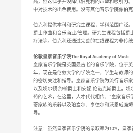
高，但这似乎
并没
降低伯克利的声望和吸引力。
中对技术的出色使用。没有其他音乐学院像伯克
伯克利提供本科和研究生课程，学科范围广泛。
爵士作曲和音乐商业
管理。研究生课程包括爵
/
疗法
等
。伯克利还通过完善的在线课程为非传统
伦敦皇家音乐学院
The Royal Academy of Music
皇家音乐学院是英国最古老的音乐学院，位于英
年，现在是伦敦大学的
学院之一
，学生与教师的
的密切关注和指导。皇家音乐学院为流行音乐家
以及埃尔顿
约翰爵士和安妮
伦诺克斯爵士。埃
·
·
苟的艺术，在这里
，
人才代代相传。
皇家音乐
”
蒂家族的乐器以及珀塞尔、亨德尔和沃恩威廉姆
导。
注意：虽然皇家音乐学院的录取率为
，皇家
10%