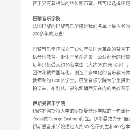
音乐界有着相似的地位和声望。您可以选择任何
巴黎音乐学院
法国巴黎的巴黎音乐学院是我们名单上最古老的
多年的历史
！
200
巴黎
音乐学院成立于
年法国大革命的背景下
1795
供音乐教育。诞生于革命背景
，
公认创新的巴黎
每年只接受大约
名学生（大约
的录取率）
30
3%
团体和教师
国际化
，创造了多样化的音乐教育体
教师和约
名学生。巴黎音乐学院
为
学生提供
1300
柏辽兹、布列兹、福尔和梅西安在内的美妙音乐
伊斯曼音乐学院
纽约罗彻斯特大学
的
伊
斯
曼音乐学院的一句流行
的
创立。伊
斯
曼致力于
最
Kodak
George Eastman
“
伊
斯
曼音乐学院
通过
大约
名研究生和
名本
500
400