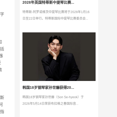
2028年英国特蒂斯中提琴比赛...
特蒂斯-阿罗诺维茨中提琴比赛将于2028年1月16
字
日至22日举行。特蒂斯国际中提琴比赛委员会...
和
括
器
亚
策
韩国18岁钢琴家孙世爀获得20...
斯
韩国18岁钢琴家孙世爀（Son Se-hyeok）于
2026年5月14日荣获布拉格之春国际音...
柯
指