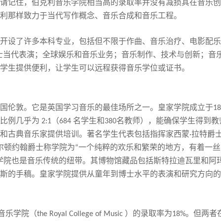
请记住，伯克利音乐学院相当高的录取率并没有减损其在音乐创
利那样致力于当代写作概念、音乐合成和音乐工程。
开设了许多本科专业，包括但不限于作曲、音乐治疗、电影配乐
士当代表演；全球娱乐和音乐业务；音乐制作、技术与创新；音
学生提供便利，让学生可以远程获得音乐学位或证书。
国伦敦。它是英国学习音乐的最佳场所之一。皇家学院成立于
18
比例几乎为
（
名学生和
名教师），
能
确保学生得到教
2:1
684
380
和古典音乐家提供培训。
著名
学生
代表
包括指挥家西蒙
拉特爵
·
尔顿约翰爵士称学院为
一个纯粹的欢乐和繁荣的地方，有着一丝
“
学院也是音乐传统的纽带。其博物馆藏品包括斯特拉迪瓦里和阿
斯的手稿。皇家学院提供从童年到博士水平的表演和研究方向的
音乐学院
（
）
的录取率为
。但两者
the Royal College of Music
18%