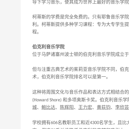
导下学习音乐
，
使其成为世界上最好的音乐学院
柯蒂斯的
学费是完全免费的。只有耶鲁音乐学院
利。柯蒂斯提供多种学习课程：专为大专学生提
程
。
伯克利音乐学院
位于马萨诸塞州波士顿的伯克利音乐学院成立于
但与注重古典艺术的茱莉亚音乐学院不同，伯克
术，伯克利音乐学院排名可以是第一。
这种将周围文化与音乐作品和表达方式相结合的
和多项奥斯卡奖。伯克利音乐学
(Howard Shore)
城
、
鲍比达
、
陈辉阳
、
王力宏
、
黄荻钧
、
李欣芸
学校
拥有
名教职员工和近
名学生，
且
比
606
4
3
00