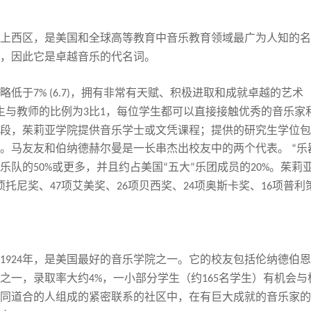
上西区，是美国和全球高等教育
中
音乐教育领域最广为人知的名
，因此它是卓越音乐的代名词
。
略低于
，拥有非常有天赋、积极进取和成就卓越的艺术
7% (6.7)
生与教师的比例为
比
，每位学生都可以直接接触
优秀的
音乐家
3
1
段，茱莉亚学院提供音乐学士或文凭课程
；
提供的研究生学位包
。马友友和伯纳德赫尔曼是一长串杰出校友中的两个
代表
。
乐
“
乐队的
或更多，并且约占美国
五大
乐团成员的
。茱莉
50%
“
”
20%
项托尼奖
、
项艾美奖、
项贝西奖、
项奥斯卡奖、
项普利
47
26
24
16
年，是美国最好的音乐学院之一。它的校友包括伦纳德伯恩
1924
之一，
录取率大约
，一小部分学生（
约
名学生）有机会与
4%
165
同道合的人组成的紧密
联系的
社区中，在有
巨大
成就的音乐家的