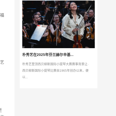
福
朴秀艺在2025年芬兰赫尔辛基...
艺
朴秀艺登顶西贝柳斯国际小提琴大赛赛事背景让·
西贝柳斯国际小提琴比赛自1965年创办以来，便
以...
更