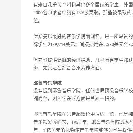
有来自几乎每个州和其他
多个
国家的学生，
外国
名申请者中约有
被录取。那些被录取的
2000
13%
位。
伊
斯
曼以最好的音乐学院而闻名，是一所昂贵的
际学生为
美元；间接费用在
美元至
79,944
2,380
3,
但它也提供慷慨的经济援助，几乎所有学生都获
价，尤其是在综合音乐素养方面。
耶鲁音乐学院
没有提到耶鲁音乐学院，任何世界顶级音乐学校
拥而至，因为它在这方面是首屈一指的。
耶鲁音乐学院在常春藤盟校中独树一帜，
他是
拥
音乐系发展而来，
年，耶鲁音乐学院成为
1958
年，
亿美元的礼物使音乐学院能够为学生提供
1