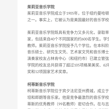
茱莉亚音乐学院
茱莉亚音乐学院成立于
年，位于纽约曼哈顿
1905
之一。事实上，它被认为是美国最好的音乐学校
茱莉亚音乐学院既具有竞争力又多元化，录取率
家，包括来自
个不同国家的约
名学生。学
40
600
教师。茱莉亚音乐学院授予几个学位。在本科阶
音乐硕士、研究生文凭、艺术家文凭和音乐博士
演奏家校友占林肯中心（和纽约市）已建立管弦
学院的校友总共获得了超过
项格莱美奖、
105
62
奖和
项国家艺术奖章。
12
柯蒂斯音乐学院
柯蒂斯音乐学院位于宾夕法尼亚州费城，成立于
坦和郎朗等音乐家。
他是
竞争最激烈的音乐学校
蒂斯的优秀教师（
名教师）密切合作
。
在
与
志
99