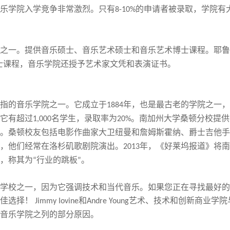
乐学院
入学竞争非常激烈。只有
的申请者被
录取，学院有
8-10%
之一。提供音乐硕士、音乐艺术硕士和音乐艺术博士课程。耶鲁
士课程，音乐学院还授予艺术家文凭和表演证书。
指的音乐学院之一。它成立于
年，也是最古老的
学院
之一，
1884
它有超过
名学生，录取率为
。南加州大学桑顿分校提供
1,000
20%
。桑顿校友包括电影作曲家大卫纽曼和詹姆斯霍纳、爵士吉他手
，他们经常在洛杉矶歌剧院演出。
年，《好莱坞报道》将南
2013
，
称其为
行业的跳板
。
“
”
学校之一，因为它强调技术和当代音乐。如果您正在寻找最好的
佳选择！
和
艺术、技术和创新商业学院
Jimmy Iovine
Andre Young
音乐学院之列的部分原因。