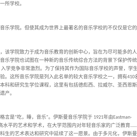
一所学校。
音乐学院。但使其成为世界上最著名的音乐学校的不仅仅是它的
，
该学院
致力于成为音乐教育的创新中心，旨在为尽可能多的人
音乐学院也试图在一种新的音乐传统综合方法的背景下保护传统
，入学竞争非常激烈。为了保持其作为国际音乐学校的声誉，学
验。
这所
音乐学院是列入此名单的较大音乐学校之一，拥有
410
本科和研究生学位课程，
这里有
包括德彪西、拉威尔、圣西恩斯
遗产。
格言是
吃，睡，音乐
。伊
斯
曼音乐学院于
年由
“
”
1921
Eastman-
高水平的艺术和学术，在大学范围内对年轻音乐家的广泛教育
.....
科生的艺术表达和研究中延续了这一愿景。由于多元化，伊
斯
曼