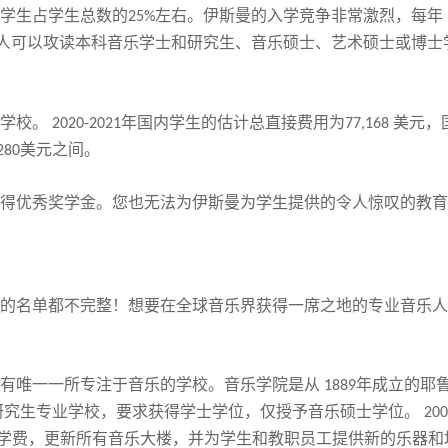
学生
占学生总数的
左右。伊
斯
曼的入学竞争非常激烈，每年
25%
人可以攻读本科音乐学士和研究生、音乐硕士、艺术硕士或博士
学校。
年国内学生的估计总直接费用为
美元，
2020-2021
77,168
美元之间。
280
得优秀奖学金。您也无法为伊
斯
曼为学生提供的令人惊叹的教育
的名单都不完整！想要在全球音乐界获得一席之地的专业音乐人
有唯一一所专注于音乐的学校。音乐学院
是
从
年成立的耶
1889
研究生专业学校，要求获得学士学位，仅授予音乐硕士学位。
200
学费，更新所有音乐大楼，并为学生和教职员工提供新的乐器和