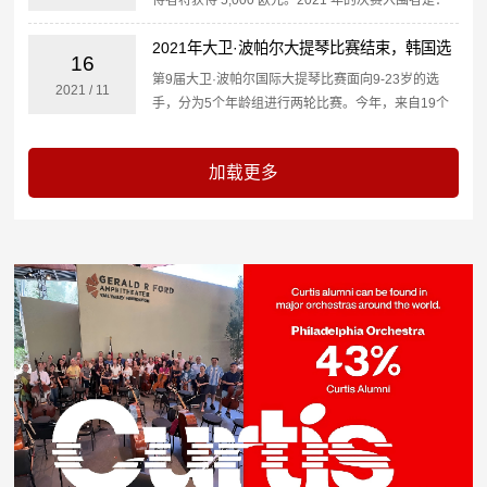
Gawon Kim（韩国）Qingzhu Weng（中国）Victoria
2021年大卫·波帕尔大提琴比赛结束，韩国选
Wong（澳大利亚...
16
手整体表现出色
第9届大卫·波帕尔国际大提琴比赛面向9-23岁的选
2021
/
11
手，分为5个年龄组进行两轮比赛。今年，来自19个
国家和地区的78名大提琴手申请，这是一个创纪录的
成绩。匈牙利有 19 位大提琴手参赛，韩国、美国、
日本...