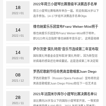
Victoria Wong（澳大利亚）Yumiko
2022年荷兰小提琴比赛晋级半决赛选手名单
Yumiba（...
18
荷兰小提琴比赛每两年举办一届。欢迎各国26岁以下
2022
/
01
选手参加。14-17岁组半决赛选手名单Olga
Göschel (17)Else Baas (16)Zohra
维也纳爱乐乐团宣布Franz Welser-Möst将于
Jongerius (16)Evy Ha...
14
明年2023年元旦指挥“...
维也纳爱乐乐团宣布Franz Welser-Möst将于明年，
2022
/
01
即2023年元旦指挥“维也纳新年音乐会”。 这将是他继
2011年和2013年执棒之后的第三次亮相。
萨尔茨堡“莫扎特周”音乐节连续第二年宣布取
14
消
国际莫扎特基金会宣布取消“莫扎特周”。因为新型冠
2022
/
01
状病毒的感染还在继续蔓延。这是连续第二年决定取
消活动。 “莫扎特周”音乐节于每年1月27日-即作曲家
罗西尼歌剧节任命男高音歌唱家Juan Diego
莫扎特诞辰日举行。2022年原定于1月27日至2月6...
08
Flórez为新一届艺术总监
罗西尼歌剧节（Rossini Opera Festival）宣布将欢迎
2021
/
12
男高音歌唱家Juan Diego Flórez担任下一任艺术总
监。 任期将于2022年1月1日开始。 他成为了
2021年法国米尔库尔小提琴比赛决赛名单公
Ernesto Pa...
28
布
该比赛向26岁及以下的国际小提琴家开放，一等奖获
2021
/
11
得者将获得 5,000 欧元。2021 年的决赛入围者是：