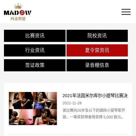
比赛资讯
院校资讯
行业资讯
夏令营资讯
签证政策
录音棚信息
2021年法国米尔库尔小提琴比赛决
赛名单公布
2021-11-28
该比赛向26岁及以下的国际小提琴家开
放，一等奖获得者将获得 5,000 欧元。
2021 年的决赛入围者是：Gawon
Kim（韩国）Qingzhu Weng（中国）