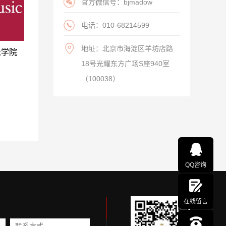
官方微信号：bjmadow
电话：010-68214599
地址：北京市海淀区羊坊店路
乐学院
18号光耀东方广场S座940室
（100038）
QQ咨询
在线留言