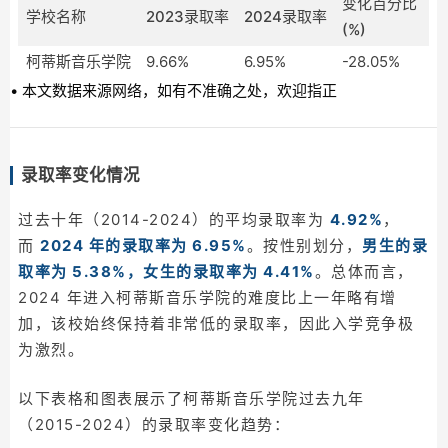
变化百分比
学校名称
2023录取率
2024录取率
(%)
柯蒂斯音乐学院
9.66%
6.95%
-28.05%
• 本文数据来源网络，如有不准确之处，欢迎指正
录取率变化情况
过去十年（2014-2024）的平均录取率为
4.92%
，
而
2024 年的录取率为 6.95%
。按性别划分，
男生的录
取率为 5.38%，女生的录取率为 4.41%
。总体而言，
2024 年进入柯蒂斯音乐学院的难度比上一年略有增
加，该校始终保持着非常低的录取率，因此入学竞争极
为激烈。
以下表格和图表展示了柯蒂斯音乐学院过去九年
（2015-2024）的录取率变化趋势：