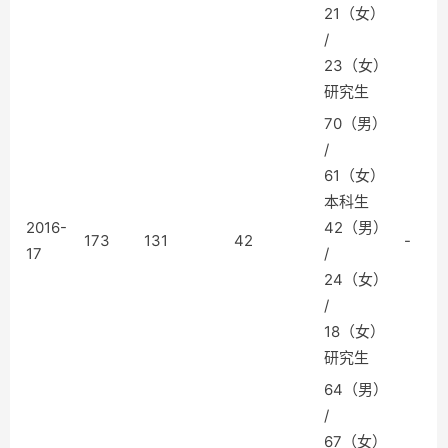
21（女）
/
23（女）
研究生
70（男）
/
61（女）
本科生
2016-
42（男）
173
131
42
-
17
/
24（女）
/
18（女）
研究生
64（男）
/
67（女）