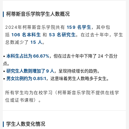
柯蒂斯音乐学院学生人数概况
2024年柯蒂斯音乐学院共有
159 名学生
，其中包
括
106 名本科生
和
53 名研究生
。在过去十年中，学生
总数减少了
15 人
。
•
本科生占比为 66.67%
，但在过去十年中下降了 24 个百分
点。
•
研究生人数则增加了 9 人
，呈现持续增长的趋势。
•
男女比例约为 0.85:1
，这意味着男生人数略多于女生。
所有学生均为在校学习（柯蒂斯音乐学院不提供在线学
位或证书课程）。
学生人数变化情况