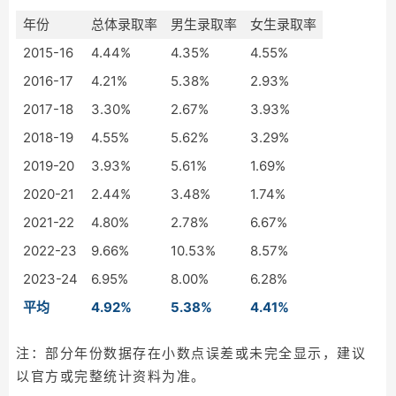
年份
总体录取率
男生录取率
女生录取率
2015-16
4.44%
4.35%
4.55%
2016-17
4.21%
5.38%
2.93%
2017-18
3.30%
2.67%
3.93%
2018-19
4.55%
5.62%
3.29%
2019-20
3.93%
5.61%
1.69%
2020-21
2.44%
3.48%
1.74%
2021-22
4.80%
2.78%
6.67%
2022-23
9.66%
10.53%
8.57%
2023-24
6.95%
8.00%
6.28%
平均
4.92%
5.38%
4.41%
注：部分年份数据存在小数点误差或未完全显示，建议
以官方或完整统计资料为准。