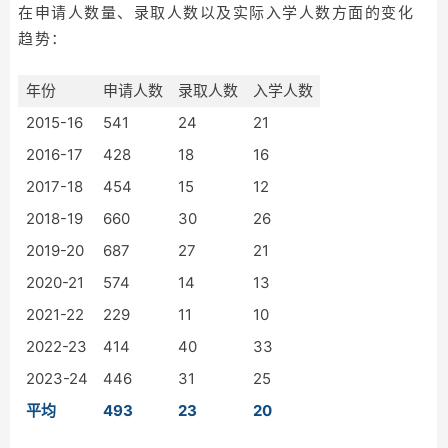
在申请人数量、录取人数以及实际入学人数方面的变化
趋势：
年份
申请人数
录取人数
入学人数
2015-16
541
24
21
2016-17
428
18
16
2017-18
454
15
12
2018-19
660
30
26
2019-20
687
27
21
2020-21
574
14
13
2021-22
229
11
10
2022-23
414
40
33
2023-24
446
31
25
平均
493
23
20