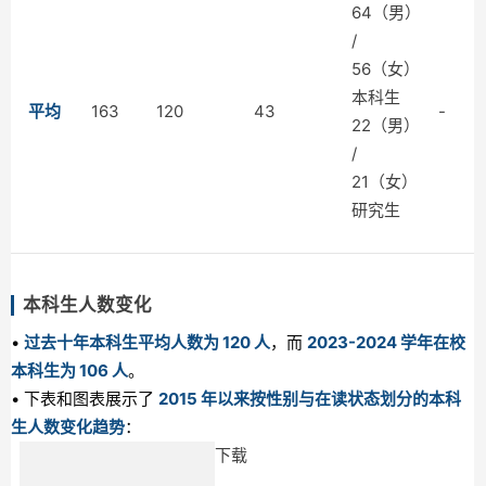
64（男）
/
56（女）
本科生
平均
163
120
43
-
22（男）
/
21（女）
研究生
本科生人数变化
•
过去十年本科生平均人数为 120 人
，而
2023-2024 学年在校
本科生为 106 人
。
• 下表和图表展示了
2015 年以来按性别与在读状态划分的本科
生人数变化趋势
：
下载