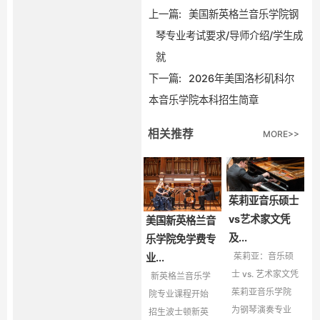
上一篇:
美国新英格兰音乐学院钢
琴专业考试要求/导师介绍/学生成
就
下一篇:
2026年美国洛杉矶科尔
本音乐学院本科招生简章
相关推荐
MORE>>
茱莉亚音乐硕士
vs艺术家文凭
美国新英格兰音
及...
乐学院免学费专
茱莉亚：音乐硕
业...
士 vs. 艺术家文凭
新英格兰音乐学
茱莉亚音乐学院
院专业课程开始
为钢琴演奏专业
招生波士顿新英