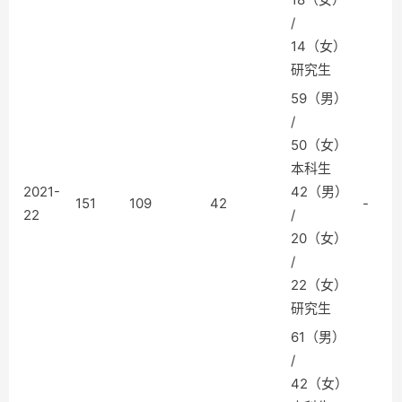
/
14（女）
研究生
59（男）
/
50（女）
本科生
2021-
42（男）
151
109
42
-
22
/
20（女）
/
22（女）
研究生
61（男）
/
42（女）