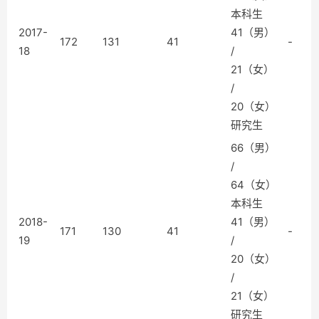
本科生
2017-
41（男）
172
131
41
-
18
/
21（女）
/
20（女）
研究生
66（男）
/
64（女）
本科生
2018-
41（男）
171
130
41
-
19
/
20（女）
/
21（女）
研究生