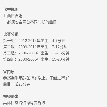
比赛规则
1.
曲目自选
2.
必须包含两首不同时期的曲目
比赛分组
第一组：
2012-2014
年出生，
4-7
分钟
第二组：
2009-2011
年出生，
7-12
分钟
第三组：
2006-2008
年出生，
12-15
分钟
第四组：
2003-2005
年出生，
15-20
分钟
室内乐
参赛选手年龄在
18
岁以上，不超过
25
岁
曲目时长
20
分钟
视频要求
具体信息请咨询玛麦哲道