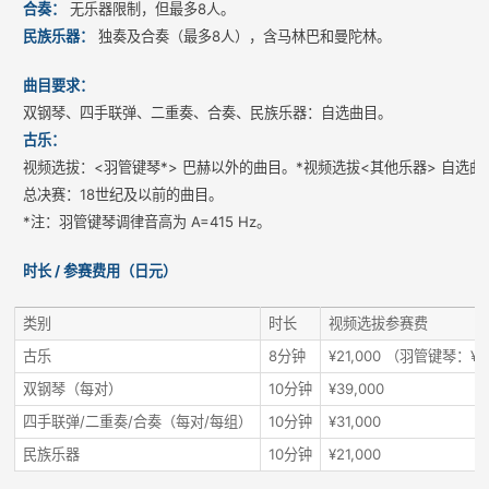
合奏：
无乐器限制，但最多8人。
民族乐器：
独奏及合奏（最多8人），含马林巴和曼陀林。
曲目要求：
双钢琴、四手联弹、二重奏、合奏、民族乐器：自选曲目。
古乐：
视频选拔：<羽管键琴*> 巴赫以外的曲目。*视频选拔<其他乐器> 自选曲
总决赛：18世纪及以前的曲目。
*注：羽管键琴调律音高为 A=415 Hz。
时长 / 参赛费用（日元）
类别
时长
视频选拔参赛费
古乐
8分钟
¥21,000 （羽管键琴：¥1
双钢琴（每对）
10分钟
¥39,000
四手联弹/二重奏/合奏（每对/每组）
10分钟
¥31,000
民族乐器
10分钟
¥21,000