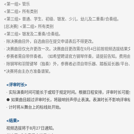
<第一组> 管乐
<第二组> 所有类别
<第三组> 普通、学生、初级、银发、少儿、幼儿及二重奏/合奏组。
[总决赛] <第二组> 所有类别
<第三组> 银发及二重奏/合奏组。
· 除决赛曲目外，自选曲目在提交申请表后不得更改。
· 决赛曲目仅允许更改一次。决赛曲目更改需在9月4日前按视频选拔结果文
· 参赛者需自带伴奏者。（如希望聘请官方钢琴伴奏，请提前告知。费用由
· 除钢琴和羽管键琴（独奏）外，参赛者必须自带乐器、踏板延长器/平台、
*决赛将由主办方准备谱架。
<评审时长>
· 实际演奏时间可能长于或短于规定时间。根据日程安排，评审时长可能会
● 如果曲目超过评审时长，将敲响铃声停止表演。表演时长不影响评审结
· 计时将从舞台上的标线处开始。
<结果>
视频选拔将于8月27日通知。