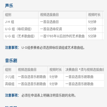
声乐
组别
视频选拔曲目
视频时长
J·H 组
一首自选曲目
5分钟
U·G 组（咏叹调组）
一首自选咏叹调
5分钟
U·G 组（艺术歌曲组）
一首1765年以后创作的艺术歌曲
5分钟
一
注意事项：
U·G组参赛者必须选择咏叹调组或艺术歌曲组。
音乐剧
组别
视频选拔曲目
视频时长
决赛曲目 *须与视频选拔曲目
少儿组
一首自选音乐剧歌曲
5分钟
一首自选音乐剧歌曲
高级组
一首自选音乐剧歌曲
5分钟
一首自选音乐剧歌曲
注意事项：
必须在申请表上明确注明音乐剧的名称。