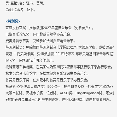
第1至第3名：证书、奖牌。
第4至第6名：证书。
<特别奖>
首席执行官奖：推荐参加2027年盛典音乐会（免参赛费）。
巴黎音乐论坛奖：在巴黎或首尔举办音乐会。
费雷角音乐节奖：受邀参加法国费雷角音乐节。
萨瓦利希奖：免除德国萨瓦利希音乐学院2027年大师班学费，或被邀请在
安娜·古托夫斯卡奖：受邀参加波兰兰库特泽农·布热夫斯基国际音乐课程
IMK奖：在欧洲与乐团合作演出。
托科亚瀑布学院奖：在美国佐治亚州托科亚瀑布学院音乐厅举办音乐会。
松本纪念音乐宾馆奖：在松本纪念音乐宾馆举办音乐会。
普契尼音乐厅奖：在大阪本町普契尼音乐厅举办音乐会。
托马斯·克罗伊茨贝格尔奖：500欧元（授予18岁及以下的有才华钢琴家）
大阪市长奖、高槻市长奖、记者奖、ALSO奖、Ongakugendai奖、
※参加研讨会和音乐会所产生的差旅、住宿及其他费用须由参赛者自理。