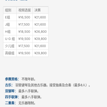
组别
视频选拔
决赛
E组
¥16,500
¥21,600
J组
¥17,500
¥21,600
H组
¥18,500
¥26,800
U·G 组
¥19,500
¥29,800
少儿组
¥17,500
¥21,600
高级组
¥19,500
¥29,800
参赛资格：
不限年龄。
古乐：
羽管键琴及其他古乐器。接受独奏及合奏（最多8人）。
双钢琴：
最多八手联弹。
四手联弹：
最多八手联弹。
二重奏：
无乐器限制。