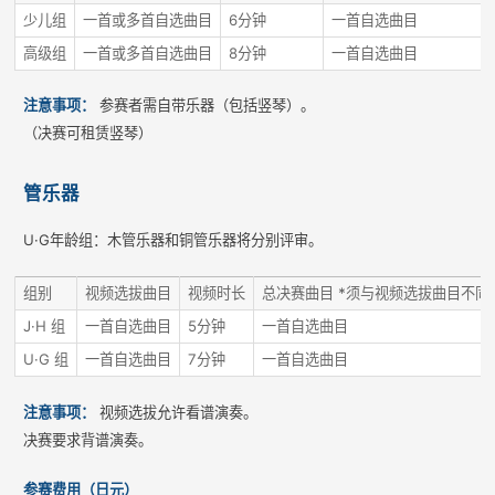
少儿组
一首或多首自选曲目
6分钟
一首自选曲目
高级组
一首或多首自选曲目
8分钟
一首自选曲目
注意事项：
参赛者需自带乐器（包括竖琴）。
（决赛可租赁竖琴）
管乐器
U·G年龄组：木管乐器和铜管乐器将分别评审。
组别
视频选拔曲目
视频时长
总决赛曲目 *须与视频选拔曲目不同
J·H 组
一首自选曲目
5分钟
一首自选曲目
U·G 组
一首自选曲目
7分钟
一首自选曲目
注意事项：
视频选拔允许看谱演奏。
决赛要求背谱演奏。
参赛费用（日元）