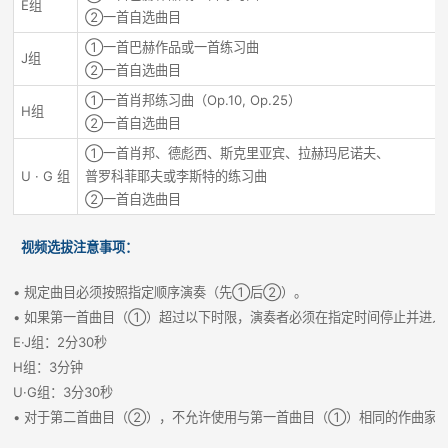
E组
②一首自选曲目
①一首巴赫作品或一首练习曲
J组
②一首自选曲目
①一首肖邦练习曲（Op.10, Op.25）
H组
②一首自选曲目
①一首肖邦、德彪西、斯克里亚宾、拉赫玛尼诺夫、
U · G 组
普罗科菲耶夫或李斯特的练习曲
②一首自选曲目
视频选拔注意事项：
• 规定曲目必须按照指定顺序演奏（先①后②）。
• 如果第一首曲目（①）超过以下时限，演奏者必须在指定时间停止并进
E·J组：2分30秒
H组：3分钟
U·G组：3分30秒
• 对于第二首曲目（②），不允许使用与第一首曲目（①）相同的作曲家