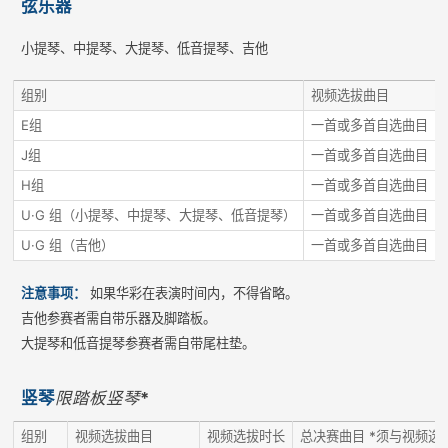
弦乐器
小提琴、中提琴、大提琴、低音提琴、吉他
组别
视频选拔曲目
E组
一首或多首自选曲目
J组
一首或多首自选曲目
H组
一首或多首自选曲目
U·G 组（小提琴、中提琴、大提琴、低音提琴）
一首或多首自选曲目
U·G 组（吉他）
一首或多首自选曲目
注意事项：
如果华彩在表演时间内，不得省略。
吉他参赛者需自带乐器及脚踏板。
大提琴和低音提琴参赛者需自带尾柱垫。
竖琴
限踏板竖琴
*
组别
视频选拔曲目
视频选拔时长
总决赛曲目 *须与视频选