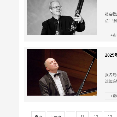
报名截
点：德
+
202
报名截止
达姆施
+
首页
上一页
11
12
13
...