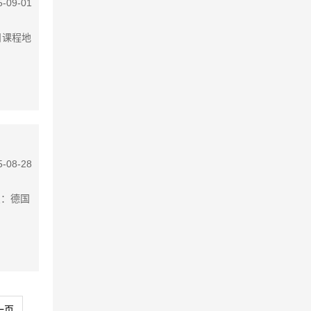
5-09-01
日课程地
5-08-28
点：德国
一页