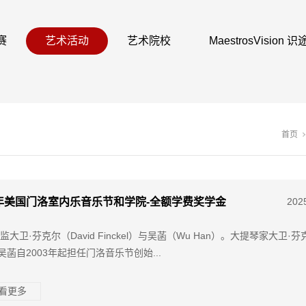
赛
艺术活动
艺术院校
MaestrosVision
首页
6年美国门洛室内乐音乐节和学院-全额学费奖学金
202
大卫·芬克尔（David Finckel）与吴菡（Wu Han）。大提琴家大卫·
吴菡自2003年起担任门洛音乐节创始...
查看更多