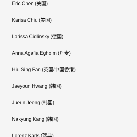
Eric Chen
(美国)
Karisa Chiu
(美国)
Larissa Cidlinsky
(德国)
Anna Agafia Egholm
(丹麦)
Hiu Sing Fan
(英国/中国香港)
Jaeyoun Hwang
(韩国)
Jueun Jeong
(韩国)
Nakyung Kang
(韩国)
Lorenz Karls
(瑞典)