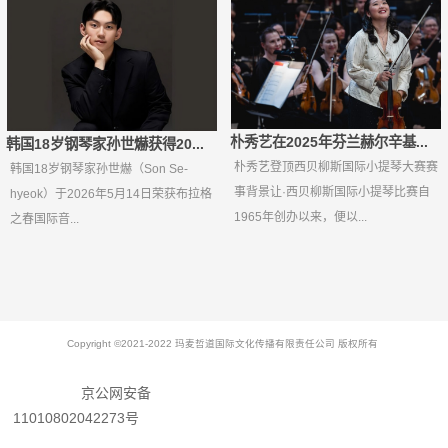
乐17%，波士顿交响...
朴秀艺在2025年芬兰赫尔辛基...
韩国18岁钢琴家孙世爀获得20...
朴秀艺登顶西贝柳斯国际小提琴大赛赛
韩国18岁钢琴家孙世爀（Son Se-
事背景让·西贝柳斯国际小提琴比赛自
hyeok）于2026年5月14日荣获布拉格
1965年创办以来，便以...
之春国际音...
Copyright ©2021-2022 玛麦哲道国际文化传播有限责任公司 版权所有
京公网安备
11010802042273号