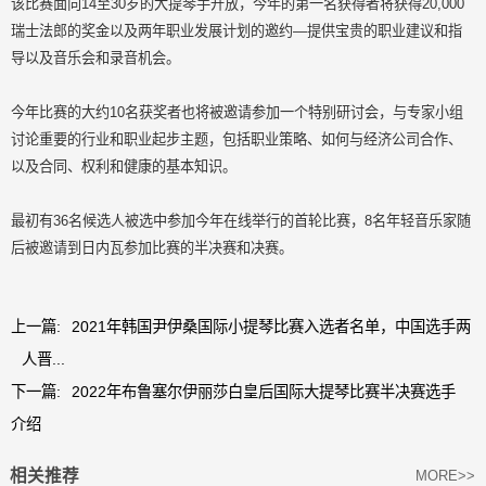
该比赛面向14至30岁的大提琴手开放，今年的第一名获得者将获得20,000
瑞士法郎的奖金以及两年职业发展计划的邀约—提供宝贵的职业建议和指
导以及音乐会和录音机会。
今年比赛的大约10名获奖者也将被邀请参加一个特别研讨会，与专家小组
讨论重要的行业和职业起步主题，包括职业策略、如何与经济公司合作、
以及合同、权利和健康的基本知识。
最初有36名候选人被选中参加今年在线举行的首轮比赛，8名年轻音乐家随
后被邀请到日内瓦参加比赛的半决赛和决赛。
上一篇:
2021年韩国尹伊桑国际小提琴比赛入选者名单，中国选手两
人晋...
下一篇:
2022年布鲁塞尔伊丽莎白皇后国际大提琴比赛半决赛选手
介绍
相关推荐
MORE>>