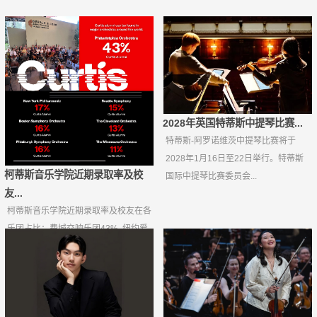
2028年英国特蒂斯中提琴比赛...
特蒂斯-阿罗诺维茨中提琴比赛将于
2028年1月16日至22日举行。特蒂斯
柯蒂斯音乐学院近期录取率及校
国际中提琴比赛委员会...
友...
柯蒂斯音乐学院近期录取率及校友在各
乐团占比：费城交响乐团43%, 纽约爱
乐17%，波士顿交响...