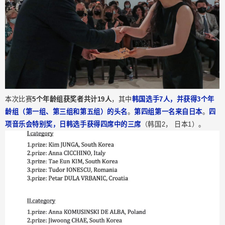
本次比赛
5个年龄组获奖者共计19人
，其中
韩国选手7人，并获得3个年
龄组（第一组、第三组和第五组）的头名
。
第四组第一名来自日本
。
四
项音乐会特别奖，日韩选手获得四席中的三席
（韩国2， 日本1）。