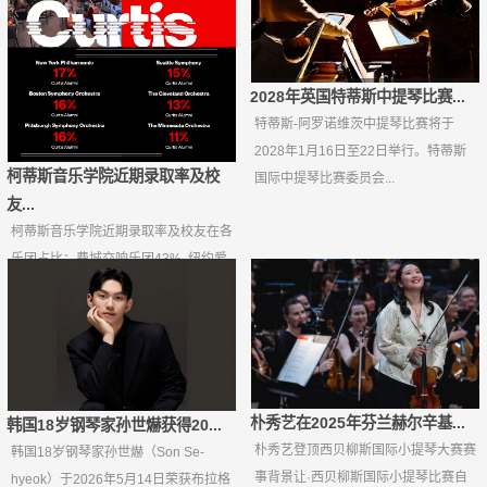
2028年英国特蒂斯中提琴比赛...
特蒂斯-阿罗诺维茨中提琴比赛将于
2028年1月16日至22日举行。特蒂斯
柯蒂斯音乐学院近期录取率及校
国际中提琴比赛委员会...
友...
柯蒂斯音乐学院近期录取率及校友在各
乐团占比：费城交响乐团43%, 纽约爱
乐17%，波士顿交响...
朴秀艺在2025年芬兰赫尔辛基...
韩国18岁钢琴家孙世爀获得20...
朴秀艺登顶西贝柳斯国际小提琴大赛赛
韩国18岁钢琴家孙世爀（Son Se-
事背景让·西贝柳斯国际小提琴比赛自
hyeok）于2026年5月14日荣获布拉格