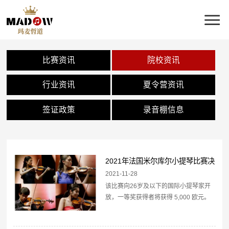
比赛资讯
院校资讯
行业资讯
夏令营资讯
签证政策
录音棚信息
2021年法国米尔库尔小提琴比赛决
赛名单公布
2021-11-28
该比赛向26岁及以下的国际小提琴家开
放，一等奖获得者将获得 5,000 欧元。
2021 年的决赛入围者是：Gawon
Kim（韩国）Qingzhu Weng（中国）