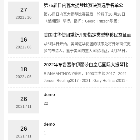
Victoria Wong（澳大利亚）Yumiko
第75届日内瓦大提琴比赛决赛选手名单公
Yumiba（...
27
布，韩国15岁选手再创佳绩
第75届日内瓦大提琴比赛最后一轮将于10 月28日
2021
/
10
（星期四）举行。指挥：Georg Fritzsch乐团：
Orchester de la Suisse Romande今年晋级瑞士日内
美国驻华使团重新开始指定类型非移民签证面
瓦日内瓦国际大提琴...
16
谈（美国）
从5月4日开始，美国驻华使团的领事处将开始面试更
2021
/
08
多的申请人。鉴于美国的重大国家利益，4月26日，
针对旨在应对新冠肺炎疫情对公众健康的威胁的总统
2022年布鲁塞尔伊丽莎白皇后国际大提琴比
公告所实施的旅行限制，美国国务卿布林肯批准了若
18
干项国家利益...
赛半决赛选手介绍
RIANA ANTHONY美国，1993年老师:2017 - 2021 :
2022
/
05
Jeroen Reuling2017 - 2021 : Gary Hoffman2011 -
2017 : Hans Jør...
demo
26
22
2021
/
11
demo
26
1
2021
/
11