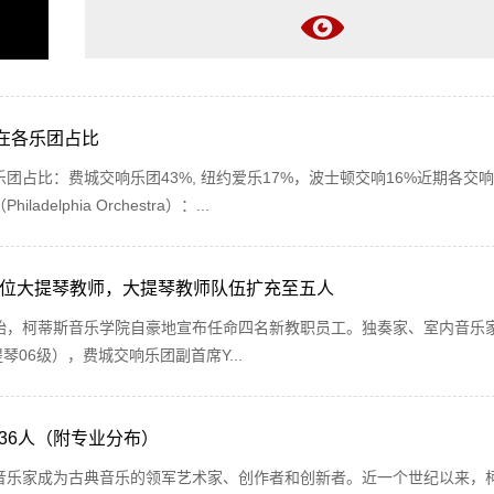
在各乐团占比
占比：费城交响乐团43%, 纽约爱乐17%，波士顿交响16%近期各交
lphia Orchestra）：...
任命三位大提琴教师，大提琴教师队伍扩充至五人
的开始，柯蒂斯音乐学院自豪地宣布任命四名新教职员工。独奏家、室内音乐
s（大提琴06级），费城交响乐团副首席Y...
36人（附专业分布）
音乐家成为古典音乐的领军艺术家、创作者和创新者。近一个世纪以来，