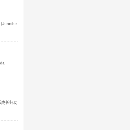
nnifer
da
乐成长归功