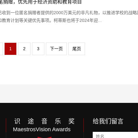
笔捐赠，优先用于经济资助和教育项目
布已收到一位匿名捐赠者提供的2000万美元的非凡礼物，以推进学校的战
育计划等关键优先事项。柯蒂斯也将于2024年迎...
1
2
3
下一页
尾页
识 途 音 乐 奖
给我们留言
MaestrosVision Awards