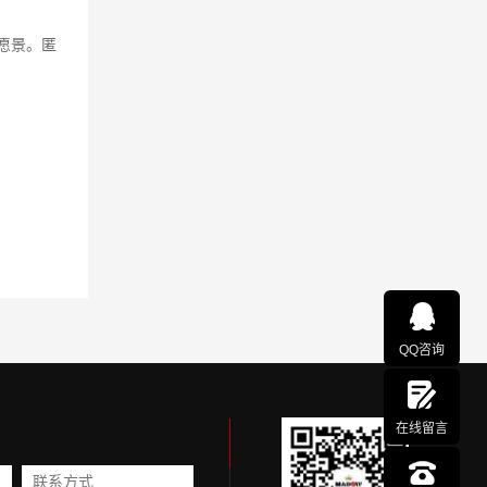
略愿景。匿
QQ咨询
在线留言