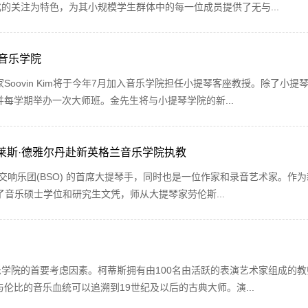
化的关注为特色，为其小规模学生群体中的每一位成员提供了无与...
学音乐学院
oovin Kim将于今年7月加入音乐学院担任小提琴客座教授。除了小提
每学期举办一次大师班。金先生将与小提琴学院的新...
莱斯·德雅尔丹赴新英格兰音乐学院执教
交响乐团(BSO) 的首席大提琴手，同时也是一位作家和录音艺术家。作
得了音乐硕士学位和研究生文凭，师从大提琴家劳伦斯...
乐学院的首要考虑因素。柯蒂斯拥有由100名由活跃的表演艺术家组成的
伦比的音乐血统可以追溯到19世纪及以后的古典大师。演...