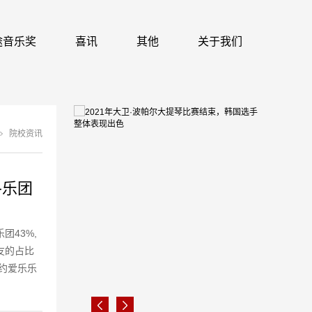
 识途音乐奖
喜讯
其他
关于我们
院校资讯
各乐团
43%,
友的占比
%纽约爱乐乐