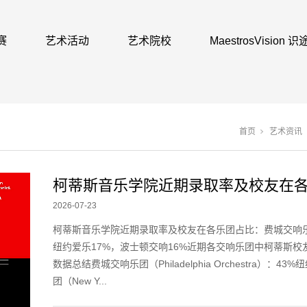
赛
艺术活动
艺术院校
MaestrosVision
首页
艺术资讯
柯蒂斯音乐学院近期录取率及校友在
占...
2026-07-23
柯蒂斯音乐学院近期录取率及校友在各乐团占比：费城交响乐团
纽约爱乐17%，波士顿交响16%近期各交响乐团中柯蒂斯校
数据总结费城交响乐团（Philadelphia Orchestra）：43
团（New Y...