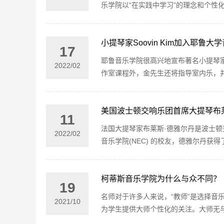
乐学院以“在实践中学习”的理念和个性
小提琴家Soovin Kim加入耶鲁大
17
耶鲁音乐学院很高兴地宣布著名小提琴家S
2022
/
02
作室课程外，金先生还将指导室内乐，并
美国波士顿交响乐团首席大提琴布
11
法国大提琴家布莱斯·德雅尔丹是波士顿
2022
/
02
音乐学院(NEC) 的校友，德雅尔丹获
柯蒂斯音乐学院为什么与众不同？
19
名师对于许多人来说，“教师”是选择音
2021
/
10
为学生提供大师个性化的关注。大师无与