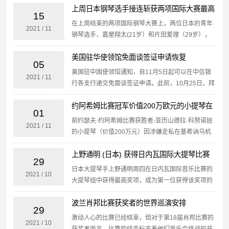
Victoria Wong（澳大利亚）Yumiko
上周日本钢琴选手接连斩获两项国际大赛最高
Yumiba（...
15
奖项
在上周结束的两项国际钢琴大赛上，两位日本的青年
2021
/
11
钢琴选手，嘉屋翔太(21岁）和片田爱理（29岁），
分别获得最高奖项。在德国魏玛举办的李斯特国际钢
美国驻华使领馆免面谈签证申请恢复
琴比赛上，嘉屋翔太在决赛轮中以李斯特的B小调奏
05
鸣曲和《死亡...
美国驻中国使领馆通知，自11月5日起可以在中信银
2021
/
11
行各支行递交免面谈签证申请。此前，10月25日，拜
登总统宣布了“旨在推动COVID-19疫情期间安全恢复
约阿希姆比赛冠军价值200万欧元的小提琴在
全球旅行的总统公告”。该公告将于2021年11月...
01
机场被没收
前约瑟夫·约阿希姆比赛获胜者-亚历山德拉·科努诺娃
2021
/
11
的小提琴（价值200万元）因涉嫌走私在基希讷乌机
场海关被带走。基希讷乌机场的海关工作人员夺走了
上野通明 (日本) 获得日内瓦国际大提琴比赛
摩尔多瓦小提琴家亚历山德拉·科努诺娃（在前往俄罗
29
斯途中）...
冠军！
日本大提琴手上野通明周四在日内瓦国际音乐比赛的
2021
/
10
大提琴组中获得最高奖项，成为第一位获得该奖项的
日本大提琴家。评审团主席Ivan Monighetti表示，上
波兰肖邦比赛获奖者的世界巡演安排
野“个性非常强。他全身心地投入到他演奏的乐曲中...
29
激动人心的比赛已经结束，但对于第18届肖邦比赛的
2021
/
10
获奖者而言，比赛的结束标志着他们音乐会挑战的开