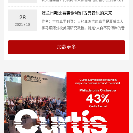
始。第18届肖邦比赛的冠军刘晓禹即将开始为期四个
波兰肖邦比赛告诉我们古典音乐的未来
月的巡回音乐会，他将前往欧洲、亚洲和美洲的16个
28
著名音乐会...
作者：吉原真里刊登：日经亚洲吉原真里是夏威夷大
2021
/
10
学马诺阿分校美国研究教授。她是“来自不同海岸的音
乐家：古典音乐中的亚洲人和亚裔美国人”（2007
年）、“最亲爱的莱尼：来自日本的信件和世界大师的
诞生”（2...