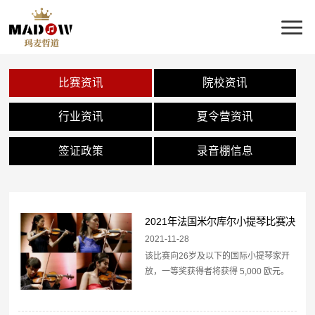
比赛资讯
院校资讯
行业资讯
夏令营资讯
签证政策
录音棚信息
2021年法国米尔库尔小提琴比赛决
赛名单公布
2021-11-28
该比赛向26岁及以下的国际小提琴家开
放，一等奖获得者将获得 5,000 欧元。
2021 年的决赛入围者是：Gawon
Kim（韩国）Qingzhu Weng（中国）