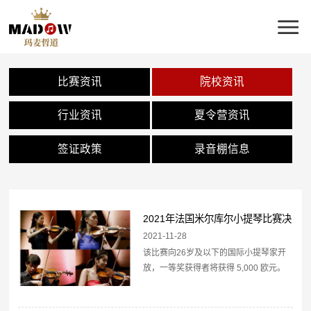
比赛资讯
院校资讯
行业资讯
夏令营资讯
签证政策
录音棚信息
2021年法国米尔库尔小提琴比赛决
赛名单公布
2021-11-28
该比赛向26岁及以下的国际小提琴家开
放，一等奖获得者将获得 5,000 欧元。
2021 年的决赛入围者是：Gawon
Kim（韩国）Qingzhu Weng（中国）