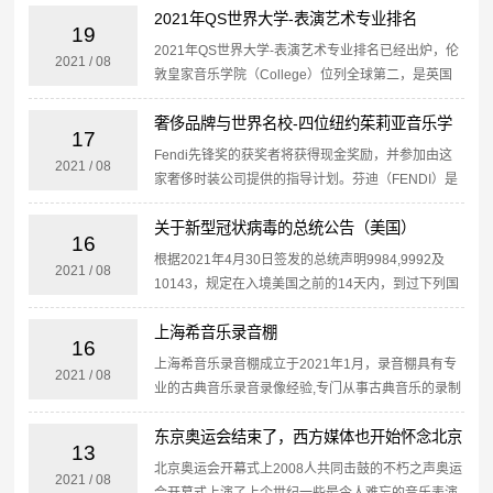
Victoria Wong（澳大利亚）Yumiko
2021年QS世界大学-表演艺术专业排名
Yumiba（...
19
2021年QS世界大学-表演艺术专业排名已经出炉，伦
2021
/
08
敦皇家音乐学院（College）位列全球第二，是英国
和欧洲表演艺术的顶级院校。这是皇家学院连续第六
奢侈品牌与世界名校-四位纽约茱莉亚音乐学
年在英国排名第一，也是连续第二年在欧洲排名第
17
一。皇...
院学生获得FENDI先锋奖
Fendi先锋奖的获奖者将获得现金奖励，并参加由这
2021
/
08
家奢侈时装公司提供的指导计划。芬迪（FENDI）是
意大利著名的奢侈品牌，1925年芬迪品牌正式创立于
关于新型冠状病毒的总统公告（美国）
罗马，专门生产高品质毛皮制品。卓越的手工和工艺
16
传统...
根据2021年4月30日签发的总统声明9984,9992及
2021
/
08
10143，规定在入境美国之前的14天内，到过下列国
家的外国旅客将被禁止入境:- 印度（仅适用于非移民
上海希音乐录音棚
签证);- 南非;- 巴西;- 大不列颠...
16
上海希音乐录音棚成立于2021年1月，录音棚具有专
2021
/
08
业的古典音乐录音录像经验,专门从事古典音乐的录制
以及制作，我们拥有德国九尺斯坦威钢琴（型号
东京奥运会结束了，西方媒体也开始怀念北京
Steinway D-274，编号552181），以及纽曼、...
13
奥运会
北京奥运会开幕式上2008人共同击鼓的不朽之声奥运
2021
/
08
会开幕式上演了上个世纪一些最令人难忘的音乐表演