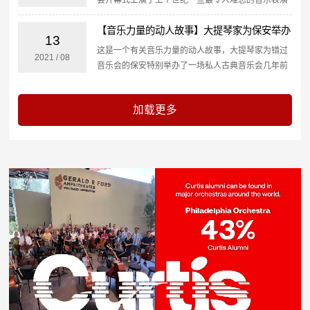
——从 2012 年伦敦的憨豆先生的《火之战车》独
【音乐力量的动人故事】大提琴家为保安举办
奏，到标志性的女王主唱弗雷迪·默丘里和女高音蒙特
13
塞拉特...
私人音乐会
这是一个有关音乐力量的动人故事，大提琴家为错过
2021
/
08
音乐会的保安特别举办了一场私人古典音乐会几年前
约翰·威廉姆斯与管弦乐团的一场特别轰动的音乐会结
束后，紧接着的是另一场非常特别的音乐时刻。
（注：约翰·威廉姆...