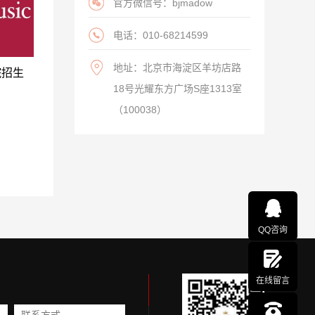
官方微信号：bjmadow
电话：010-68214599
地址：北京市海淀区羊坊店路
院招生
18号光耀东方广场S座1313室
（100038）
QQ咨询
在线留言