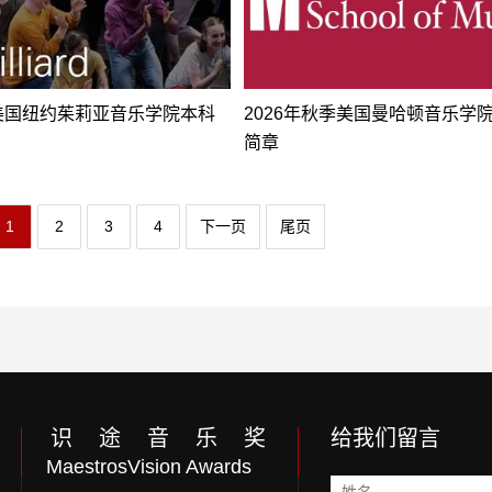
年美国纽约茱莉亚音乐学院本科
2026年秋季美国曼哈顿音乐学
简章
1
2
3
4
下一页
尾页
识 途 音 乐 奖
给我们留言
MaestrosVision Awards