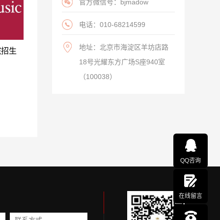
官方微信号：bjmadow
电话：010-68214599
地址：北京市海淀区羊坊店路
院招生
18号光耀东方广场S座940室
（100038）
QQ咨询
在线留言