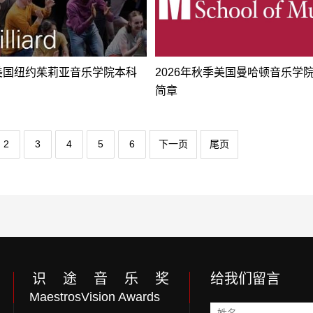
年美国纽约茱莉亚音乐学院本科
2026年秋季美国曼哈顿音乐学
简章
2
3
4
5
6
下一页
尾页
识 途 音 乐 奖
给我们留言
MaestrosVision Awards