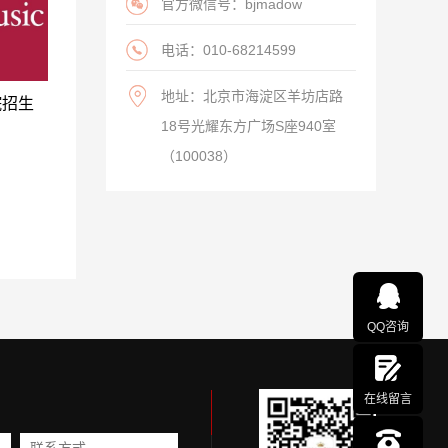
官方微信号：bjmadow
电话：010-68214599
地址：北京市海淀区羊坊店路
院招生
18号光耀东方广场S座940室
（100038）
QQ咨询
在线留言