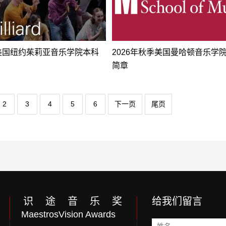
年美国纽约茱莉亚音乐学院本科
2026年秋季美国曼哈顿音乐学
简章
2
3
4
5
6
下一页
尾页
识 途 音 乐 奖
给我们留言
MaestrosVision Awards