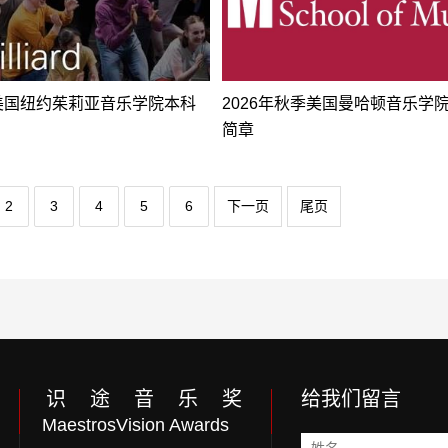
年美国纽约茱莉亚音乐学院本科
2026年秋季美国曼哈顿音乐学
简章
2
3
4
5
6
下一页
尾页
识 途 音 乐 奖
给我们留言
MaestrosVision Awards