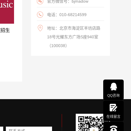
官方微信号：bjmadow
电话：010-68214599
地址：北京市海淀区羊坊店路
院招生
18号光耀东方广场S座940室
（100038）
QQ咨询
在线留言