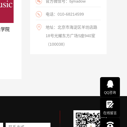
官方微信号：bjmadow
电话：010-68214599
地址：北京市海淀区羊坊店路
乐学院
18号光耀东方广场S座940室
（100038）
QQ咨询
在线留言