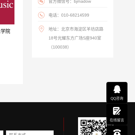
官方微信号：bjmadow
电话：010-68214599
地址：北京市海淀区羊坊店路
乐学院
18号光耀东方广场S座940室
（100038）
QQ咨询
在线留言