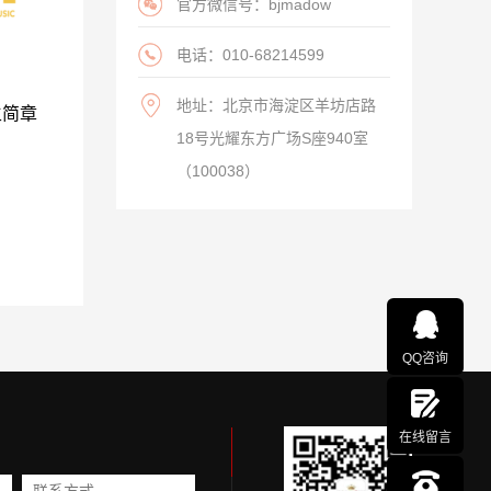
官方微信号：bjmadow
电话：010-68214599
地址：北京市海淀区羊坊店路
生简章
18号光耀东方广场S座940室
（100038）
QQ咨询
在线留言