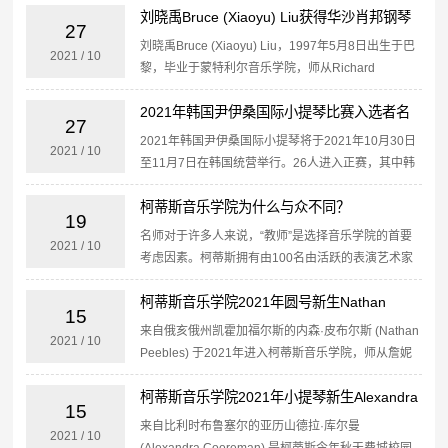
Victoria Wong（澳大利亚）Yumiko
刘晓禹Bruce (Xiaoyu) Liu获得华沙肖邦钢琴
Yumiba（...
27
比赛第一名
刘晓禹Bruce (Xiaoyu) Liu，1997年5月8日出生于巴
2021
/
10
黎，毕业于蒙特利尔音乐学院，师从Richard
Raymond，目前师从邓泰山Dang Thai Son。曾与克
2021年韩国尹伊桑国际小提琴比赛入选者名
利夫兰管弦乐团、以...
27
单，中国选手两人晋级
2021年韩国尹伊桑国际小提琴将于2021年10月30日
2021
/
10
至11月7日在韩国统营举行。26人进入正赛，其中韩
国选手占11人。本届比赛入选者名单：Oganes
柯蒂斯音乐学院为什么与众不同？
Arustamov(俄罗斯)Aaron Ch...
19
名师对于许多人来说，“教师”是选择音乐学院的首要
2021
/
10
考虑因素。柯蒂斯拥有由100名由活跃的表演艺术家
组成的教师团队，为学生提供大师个性化的关注。大
柯蒂斯音乐学院2021年圆号新生Nathan
师无与伦比的音乐血统可以追溯到19世纪及以后的古
15
典大师。演...
Peebles采访
来自俄亥俄州凯霍加福尔斯的内森·皮布尔斯 (Nathan
2021
/
10
Peebles) 于2021年进入柯蒂斯音乐学院，师从詹妮
弗·蒙顿 (Jennifer Montone) 和杰弗里·朗 (Jeffrey
柯蒂斯音乐学院2021年小提琴新生Alexandra
La...
15
Cooreman采访
来自比利时布鲁塞尔的亚历山德拉·库尔曼
2021
/
10
(Alexandra Cooreman) 是柯蒂斯今年秋天费城校园