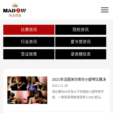
比赛资讯
院校资讯
行业资讯
夏令营资讯
签证政策
录音棚信息
2021年法国米尔库尔小提琴比赛决
赛名单公布
2021-11-28
该比赛向26岁及以下的国际小提琴家开
放，一等奖获得者将获得 5,000 欧元。
2021 年的决赛入围者是：Gawon
Kim（韩国）Qingzhu Weng（中国）