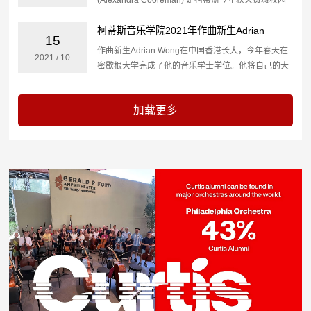
的新生之一。作为Ida Kavafian工作室的小提琴手，
柯蒂斯音乐学院2021年作曲新生Adrian
她在国际比赛中获得了最高奖项，最近还...
15
Wong采访
作曲新生Adrian Wong在中国香港长大，今年春天在
2021
/
10
密歇根大学完成了他的音乐学士学位。他将自己的大
部分音乐成长归功于他的本科经历，但他期待着在柯
蒂斯的新的、和一些意想不到的合作和机会。到目前
为止，...