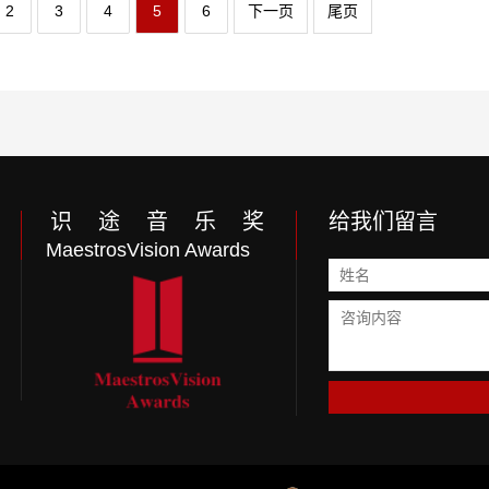
2
3
4
5
6
下一页
尾页
识 途 音 乐 奖
给我们留言
MaestrosVision Awards