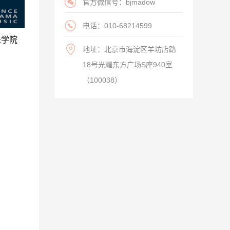
官方微信号：bjmadow
电话：010-68214599
乐学院
地址：北京市海淀区羊坊店路
18号光耀东方广场S座940室
（100038）